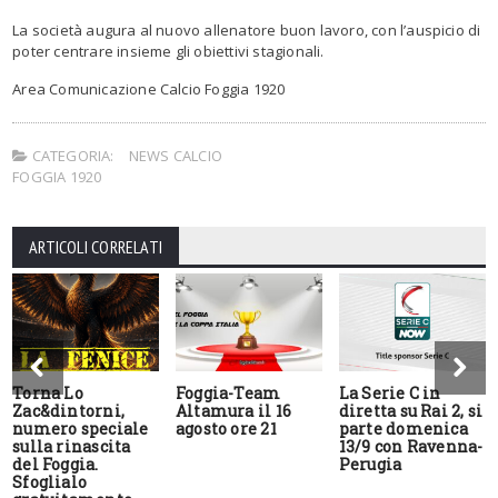
La società augura al nuovo allenatore buon lavoro, con l’auspicio di
poter centrare insieme gli obiettivi stagionali.
Area Comunicazione Calcio Foggia 1920
CATEGORIA:
NEWS CALCIO
FOGGIA 1920
ARTICOLI CORRELATI
Torna Lo
Foggia-Team
La Serie C in
Zac&dintorni,
Altamura il 16
diretta su Rai 2, si
numero speciale
agosto ore 21
parte domenica
sulla rinascita
13/9 con Ravenna-
del Foggia.
Perugia
Sfoglialo