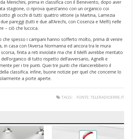
a Menichini, prima in classifica con il Benevento, dopo aver
ta stagione, ci riprova quest’anno con un organico coi
sotto gli occhi di tutti: quattro vittorie (a Martina, Lamezia
ue pareggi (tutti e due all’Arechi, con Cosenza e Melfi) nelle
e – ciò che luccica.
ro che spesso i campani hanno sofferto molto, prima di venire
ina, in casa con l’Aversa Normanna ed ancora tra le mura
corsa, finita a reti inviolate ma che Il Melfi avrebbe meritato
ell’organico di tutto rispetto dell’avversario, Agnelli e
te per i tre punti. Quei tre punti che rilancerebbero il
ella classifica. infine, buone notizie per quel che concerne lo
egolarmente a porte aperte.
TAGS:
FONTE: TELERADIOERRE.IT