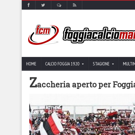
HOME
CALCIO FOGGIA 1920
STAGIONE
MULTI
Z
accheria aperto per Foggi