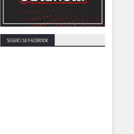
endario, sfida con la
Il calendario del Foggia stagi
SEGUICI SU FACEBOOK
lernitana in uno Zaccheria
2026-27
erto. A rischio anche il derby
 il Cerignola