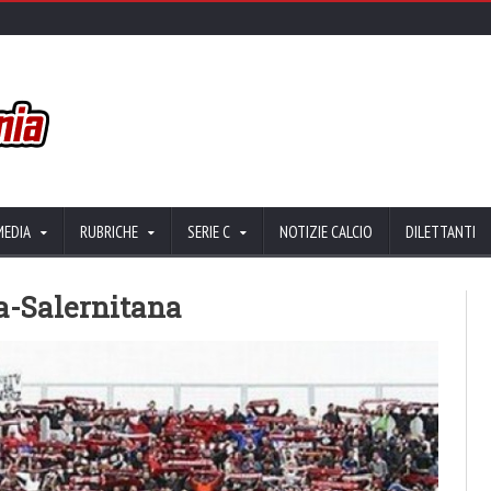
MEDIA
RUBRICHE
SERIE C
NOTIZIE CALCIO
DILETTANTI
a-Salernitana