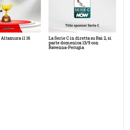
Altamura il 16
La Serie C in diretta su Rai 2, si
Cal
parte domenica 13/9 con
Sa
Ravenna-Perugia
des
con