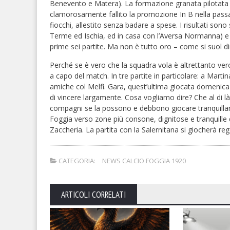
Benevento e Matera). La formazione granata pilotata d
clamorosamente fallito la promozione In B nella passa
fiocchi, allestito senza badare a spese. I risultati sono 
Terme ed Ischia, ed in casa con l’Aversa Normanna) e d
prime sei partite. Ma non è tutto oro – come si suol dir
Perché se è vero che la squadra vola è altrettanto ve
a capo del match. In tre partite in particolare: a Mart
amiche col Melfi. Gara, quest’ultima giocata domenica s
di vincere largamente. Cosa vogliamo dire? Che al di là d
compagni se la possono e debbono giocare tranquillamen
Foggia verso zone più consone, dignitose e tranquille d
Zaccheria. La partita con la Salernitana si giocherà r
CATEGORIA:
NEWS CALCIO FOGGIA 1920
ARTICOLI CORRELATI