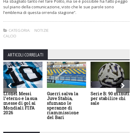
Ha sbagliato tanto nel fare Polito, ma se è possibile ha fatto peggio
sul piano della comunicazione, visto che le sue parole sono
l’emblema di questa orrenda stagione”.
CATEGORIA:
NOTIZIE
CALCIO
ARTICOLI CORRELATI
Lionel Messi
Guerri salva la
Serie B: 90 minuti
l’eterno e la sua
Juve Stabia,
per stabilire chi
messe di gol ai
sfumano le
sale
Mondiali FIFA
speranze di
2026
riammissione
del Bari