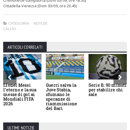
Cremonese-Sampdoria (Dom 03/09, ore 18.30)
Cittadella-Venezia (Dom 03/09, ore 20.45)
CATEGORIA:
NOTIZIE
CALCIO
ARTICOLI CORRELATI
Lionel Messi
Guerri salva la
Serie B: 90 minuti
l’eterno e la sua
Juve Stabia,
per stabilire chi
messe di gol ai
sfumano le
sale
Mondiali FIFA
speranze di
2026
riammissione
del Bari
ULTIME NOTIZIE