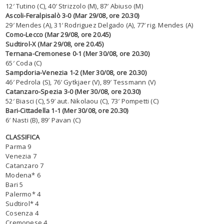
12′ Tutino (C), 40′ Strizzolo (M), 87′ Abiuso (M)
Ascoli-Feralpisalò 3-0 (Mar 29/08, ore 20.30)
29′ Mendes (A), 31′ Rodriguez Delgado (A), 77′ rig. Mendes (A)
Como-Lecco (Mar 29/08, ore 20.45)
Sudtirol-X (Mar 29/08, ore 20.45)
Ternana-Cremonese 0-1 (Mer 30/08, ore 20.30)
65′ Coda (C)
Sampdoria-Venezia 1-2 (Mer 30/08, ore 20.30)
46′ Pedrola (S), 76′ Gytkjaer (V), 89′ Tessmann (V)
Catanzaro-Spezia 3-0 (Mer 30/08, ore 20.30)
52′ Biasci (C), 59′ aut. Nikolaou (C), 73′ Pompetti (C)
Bari-Cittadella 1-1 (Mer 30/08, ore 20.30)
6′ Nasti (B), 89′ Pavan (C)
CLASSIFICA
Parma 9
Venezia 7
Catanzaro 7
Modena* 6
Bari 5
Palermo* 4
Sudtirol* 4
Cosenza 4
Cremonese 4