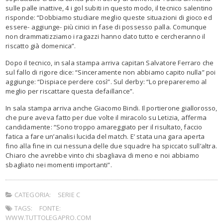
sulle palle inattive, 4 i gol subiti in questo modo, il tecnico salentino
risponde: “Dobbiamo studiare meglio queste situazioni di gioco ed
essere- aggiunge- più cinici in fase di possesso palla. Comunque
non drammatizziamo i ragazzi hanno dato tutto e cercheranno il
riscatto già domenica”.
Dopo il tecnico, in sala stampa arriva capitan Salvatore Ferraro che
sul fallo di rigore dice: “Sinceramente non abbiamo capito nulla” poi
aggiunge: “Dispiace perdere così”. Sul derby: “Lo prepareremo al
meglio per riscattare questa defaillance”.
In sala stampa arriva anche Giacomo Bindi. Il portierone giallorosso,
che pure aveva fatto per due volte il miracolo su Letizia, afferma
candidamente: “Sono troppo amareggiato per il risultato, faccio
fatica a fare un’analisi lucida del match. E’ stata una gara aperta
fino alla fine in cui nessuna delle due squadre ha spiccato sull’altra.
Chiaro che avrebbe vinto chi sbagliava di meno e noi abbiamo
sbagliato nei momenti importanti”.
CATEGORIA:
SERIE C
TAGS:
FONTE:
WWW.TUTTOLEGAPRO.COM