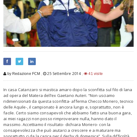
,
25 Settembre 2014
,
by Redazione FCM
41 visite
In casa Catanzaro si mastica amaro dopo la sconfitta sul filo di lana
ad opera del Matera dell’ex Gaetano Auteri. “Non usciamo
ridimensionati da questa sconfitta- afferma Checco Moriero, tecnico
delle Aquile-, il campionato è ancora lungo e, soprattutto, non è
facile. Certo siamo consapevoli che abbiamo fatto una buona gara,
ai miei ragazzi non posso rimproverare nulla, hanno dato il
massimo. Accettiamo il risultato- dichiara Moriero- con la
consapevolezza che può aiutarci a crescere e a maturare ma
soprattutto ci da la carica per il derby di domenica”. Sulla difficoltà