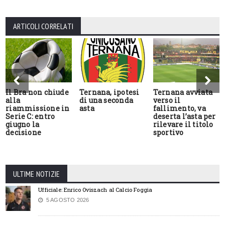
ARTICOLI CORRELATI
Il Bra non chiude
Ternana, ipotesi
Ternana avviata
alla
di una seconda
verso il
riammissione in
asta
fallimento, va
Serie C: entro
deserta l’asta per
giugno la
rilevare il titolo
decisione
sportivo
ULTIME NOTIZIE
Ufficiale: Enrico Oviszach al Calcio Foggia
5 AGOSTO 2026