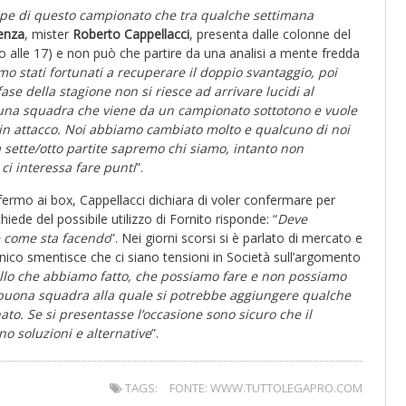
appe di questo campionato che tra qualche settimana
enza
, mister
Roberto Cappellacci
, presenta dalle colonne del
io alle 17) e non può che partire da una analisi a mente fredda
mo stati fortunati a recuperare il doppio svantaggio, poi
se della stagione non si riesce ad arrivare lucidi al
 una squadra che viene da un campionato sottotono e vuole
tà in attacco. Noi abbiamo cambiato molto e qualcuno di noi
ra sette/otto partite sapremo chi siamo, intanto non
i interessa fare punti
”.
fermo ai box, Cappellacci dichiara di voler confermare per
chiede del possibile utilizzo di Fornito risponde: “
Deve
e come sta facendo
”. Nei giorni scorsi si è parlato di mercato e
tecnico smentisce che ci siano tensioni in Società sull’argomento
llo che abbiamo fatto, che possiamo fare e non possiamo
a buona squadra alla quale si potrebbe aggiungere qualche
o. Se si presentasse l’occasione sono sicuro che il
o soluzioni e alternative
”.
TAGS:
FONTE: WWW.TUTTOLEGAPRO.COM