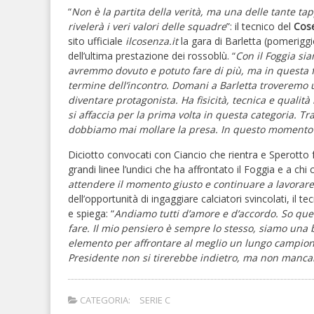
“
Non è la partita della verità, ma una delle tante t
rivelerà i veri valori delle squadre
”: il tecnico del
Cos
sito ufficiale
ilcosenza.it
la gara di Barletta (pomerigg
dell’ultima prestazione dei rossoblù. “
Con il Foggia sia
avremmo dovuto e potuto fare di più, ma in questa fa
termine dell’incontro. Domani a Barletta troveremo
diventare protagonista. Ha fisicità, tecnica e quali
si affaccia per la prima volta in questa categoria. T
dobbiamo mai mollare la presa. In questo momento c
Diciotto convocati con Ciancio che rientra e Sperotto 
grandi linee l’undici che ha affrontato il Foggia e a chi 
attendere il momento giusto e continuare a lavorar
dell’opportunità di ingaggiare calciatori svincolati, il 
e spiega: “
Andiamo tutti d’amore e d’accordo. So que
fare. Il mio pensiero è sempre lo stesso, siamo un
elemento per affrontare al meglio un lungo campionat
Presidente non si tirerebbe indietro, ma non mancan
CATEGORIA:
SERIE C