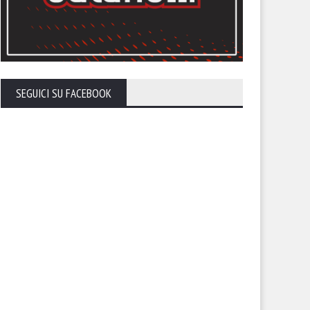
SEGUICI SU FACEBOOK
tonini: “Penalizzazione non
Trapani, evitata l’esclusione 
di che esistere. Nostra
campionato: -5 in classifica
vezza i punti che devono
tituirci”