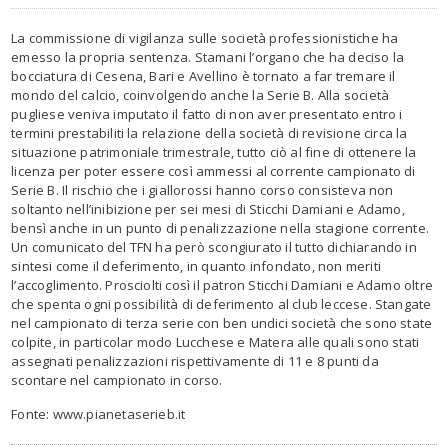
La commissione di vigilanza sulle società professionistiche ha
emesso la propria sentenza. Stamani l’organo che ha deciso la
bocciatura di Cesena, Bari e Avellino è tornato a far tremare il
mondo del calcio, coinvolgendo anche la Serie B. Alla società
pugliese veniva imputato il fatto di non aver presentato entro i
termini prestabiliti la relazione della società di revisione circa la
situazione patrimoniale trimestrale, tutto ciò al fine di ottenere la
licenza per poter essere così ammessi al corrente campionato di
Serie B. Il rischio che i giallorossi hanno corso consisteva non
soltanto nell’inibizione per sei mesi di Sticchi Damiani e Adamo,
bensì anche in un punto di penalizzazione nella stagione corrente.
Un comunicato del TFN ha però scongiurato il tutto dichiarando in
sintesi come il deferimento, in quanto infondato, non meriti
l’accoglimento. Prosciolti così il patron Sticchi Damiani e Adamo oltre
che spenta ogni possibilità di deferimento al club leccese. Stangate
nel campionato di terza serie con ben undici società che sono state
colpite, in particolar modo Lucchese e Matera alle quali sono stati
assegnati penalizzazioni rispettivamente di 11 e 8 punti da
scontare nel campionato in corso.
Fonte: www.pianetaserieb.it