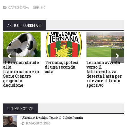
CATEGORIA:
SERIE C
ARTICOLI CORRELATI
Il Bra non chiude
Ternana, ipotesi
Ternana avviata
alla
di una seconda
verso il
riammissione in
asta
fallimento, va
Serie C: entro
deserta l’asta per
giugno la
rilevare il titolo
decisione
sportivo
ULTIME NOTIZIE
Ufficiale: Isyakha Tourè al Calcio Foggia
6 AGOSTO 2026