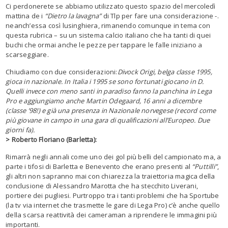
Ci perdonerete se abbiamo utilizzato questo spazio del mercoledì
mattina de i
“Dietro la lavagna”
di Tlp per fare una considerazione -.
neanch’essa così lusinghiera, rimanendo comunque in tema con
questa rubrica – su un sistema calcio italiano che ha tanti di quei
buchi che ormai anche le pezze per tappare le falle iniziano a
scarseggiare.
Chiudiamo con due considerazioni:
Divock Origi, belga classe 1995,
gioca in nazionale. In Italia i 1995 se sono fortunati giocano in D.
Quelli invece con meno santi in paradiso fanno la panchina in Lega
Pro e aggiungiamo anche Martin Odegaard, 16 anni a dicembre
(classe ’98!) e già una presenza in Nazionale norvegese (record come
più giovane in campo in una gara di qualificazioni all’Europeo. Due
giorni fa).
> Roberto Floriano (Barletta):
Rimarrà negli annali come uno dei gol più belli del campionato ma, a
parte i tifosi di Barletta e Benevento che erano presenti al
“Puttilli”
,
gli altri non sapranno mai con chiarezza la traiettoria magica della
conclusione di Alessandro Marotta che ha stecchito Liverani,
portiere dei pugliesi. Purtroppo tra i tanti problemi che ha Sportube
(la tv via internet che trasmette le gare di Lega Pro) c’è anche quello
della scarsa reattività dei cameraman a riprendere le immagini più
importanti.