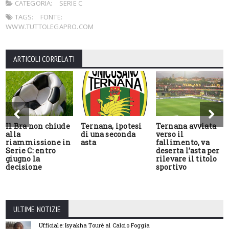
CATEGORIA:
SERIE C
TAGS:
FONTE:
WWW.TUTTOLEGAPRO.COM
ARTICOLI CORRELATI
Il Bra non chiude
Ternana, ipotesi
Ternana avviata
alla
di una seconda
verso il
riammissione in
asta
fallimento, va
Serie C: entro
deserta l’asta per
giugno la
rilevare il titolo
decisione
sportivo
ULTIME NOTIZIE
Ufficiale: Isyakha Tourè al Calcio Foggia