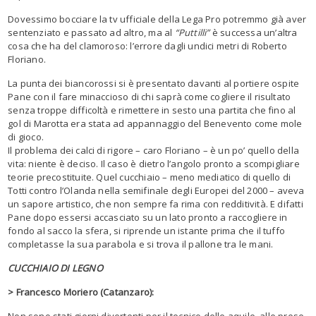
Dovessimo bocciare la tv ufficiale della Lega Pro potremmo già aver
sentenziato e passato ad altro, ma al
“Puttilli”
è successa un’altra
cosa che ha del clamoroso: l’errore dagli undici metri di Roberto
Floriano.
La punta dei biancorossi si è presentato davanti al portiere ospite
Pane con il fare minaccioso di chi saprà come cogliere il risultato
senza troppe difficoltà e rimettere in sesto una partita che fino al
gol di Marotta era stata ad appannaggio del Benevento come mole
di gioco.
Il problema dei calci di rigore – caro Floriano – è un po’ quello della
vita: niente è deciso. Il caso è dietro l’angolo pronto a scompigliare
teorie precostituite. Quel cucchiaio – meno mediatico di quello di
Totti contro l’Olanda nella semifinale degli Europei del 2000 – aveva
un sapore artistico, che non sempre fa rima con redditività. E difatti
Pane dopo essersi accasciato su un lato pronto a raccogliere in
fondo al sacco la sfera, si riprende un istante prima che il tuffo
completasse la sua parabola e si trova il pallone tra le mani.
CUCCHIAIO DI LEGNO
> Francesco Moriero (Catanzaro):
Non sono stati giorni divertenti per il tecnico delle aquile, alle prese