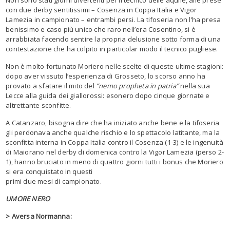
con due derby sentitissimi – Cosenza in Coppa Italia e Vigor
Lamezia in campionato – entrambi persi. La tifoseria non l’ha presa
benissimo e caso più unico che raro nell’era Cosentino, si è
arrabbiata facendo sentire la propria delusione sotto forma di una
contestazione che ha colpito in particolar modo il tecnico pugliese.
Non è molto fortunato Moriero nelle scelte di queste ultime stagioni:
dopo aver vissuto l’esperienza di Grosseto, lo scorso anno ha
provato a sfatare il mito del
“nemo propheta in patria”
nella sua
Lecce alla guida dei giallorossi: esonero dopo cinque giornate e
altrettante sconfitte.
A Catanzaro, bisogna dire che ha iniziato anche bene e la tifoseria
gli perdonava anche qualche rischio e lo spettacolo latitante, ma la
sconfitta interna in Coppa Italia contro il Cosenza (1-3) e le ingenuità
di Maiorano nel derby di domenica contro la Vigor Lamezia (perso 2-
1), hanno bruciato in meno di quattro giorni tutti i bonus che Moriero
si era conquistato in questi
primi due mesi di campionato.
UMORE NERO
> Aversa Normanna: