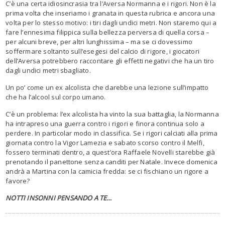
C’è una certa idiosincrasia tra l’Aversa Normanna e i rigori. Non è la
prima volta che inseriamo i granata in questa rubrica e ancora una
volta per lo stesso motivo: i tiri dagli undici metri. Non staremo qui a
fare l’ennesima filippica sulla bellezza perversa di quella corsa –
per alcuni breve, per altri lunghissima – ma se ci dovessimo
soffermare soltanto sull’esegesi del calcio di rigore, i giocatori
dell’Aversa potrebbero raccontare gli effetti negativi che ha un tiro
dagli undici metri sbagliato.
Un po’ come un ex alcolista che darebbe una lezione sull’impatto
che ha l’alcool sul corpo umano.
C’è un problema: l’ex alcolista ha vinto la sua battaglia, la Normanna
ha intrapreso una guerra contro i rigori e finora continua solo a
perdere. In particolar modo in classifica. Se i rigori calciati alla prima
giornata contro la Vigor Lamezia e sabato scorso contro il Melfi,
fossero terminati dentro, a quest’ora Raffaele Novelli starebbe già
prenotando il panettone senza canditi per Natale. Invece domenica
andrà a Martina con la camicia fredda: se ci fischiano un rigore a
favore?
NOTTI INSONNI PENSANDO A TE…