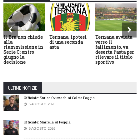
Il Bra non chiude
Ternana, ipotesi
Ternana avviata
alla
di una seconda
verso il
riammissione in
asta
fallimento, va
Serie C: entro
deserta l’asta per
giugno la
rilevare il titolo
decisione
sportivo
ULTIME NOTIZIE
Ufficiale: Enrico Oviszach al Calcio Foggia
5 AGOSTO 2026
Ufficiale: Marfella al Foggia
5 AGOSTO 2026