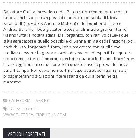
Salvatore Caiata, presidente del Potenza, ha commentato così a
tuttoc.com le voci su un possibile arrivo in rossoblù di Nicola
Strambelli (ex Fidelis Andria e Matera) e del bomber del Lecce
Andrea Saraniti: “Due giocatori eccezionali, inutile girarci intorno.
Hanno tutta la nostra stima. Ma l’organico, con l’arrivo di Leveque
già aggregatosi e quello possibile di Sanna, in via di definizione, poi
sarà chiuso: l’organico è fatto, l’abbiam creato con quella che
crediamo essere la giusta miscela di giovani ed esperti. Le squadre
sono come le torte: sembrano perfette quando le fai, ma finché non
le assaggi non sai come sono. E in questo caso la prova del nove
sarà il campo. Poi, ovviamente, il mercato potrebbe riaprirsi se si
prospetteranno situazioni interessanti da qui al termine del
mercato”.
CATEGORIA:
SERIE C
TAGS:
FONTE:
WWW.TUTTOCALCIOPUGLIA.COM
ARTICOLI CORRELATI