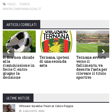
TAGS:
FONTE:
WWW.CAMPANIAGOAL.IT
ARTICOLI CORRELATI
Il Bra non chiude
Ternana, ipotesi
Ternana avviata
alla
di una seconda
verso il
riammissione in
asta
fallimento, va
Serie C: entro
deserta l’asta per
giugno la
rilevare il titolo
decisione
sportivo
ULTIME NOTIZIE
Ufficiale: Isyakha Tourè al Calcio Foggia
6 AGOSTO 2026