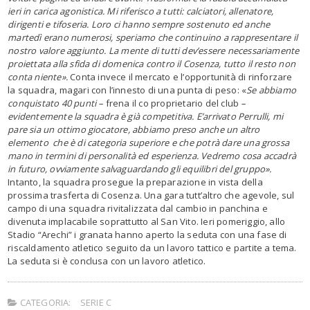
ieri in carica agonistica. Mi riferisco a tutti: calciatori, allenatore,
dirigenti e tifoseria. Loro ci hanno sempre sostenuto ed anche
martedì erano numerosi, speriamo che continuino a rappresentare il
nostro valore aggiunto. La mente di tutti dev’essere necessariamente
proiettata alla sfida di domenica contro il Cosenza, tutto il resto non
conta niente».
Conta invece il mercato e l’opportunità di rinforzare
la squadra, magari con l’innesto di una punta di peso: «
Se abbiamo
conquistato 40 punti –
frena il co proprietario del club
–
evidentemente la squadra è già competitiva. E’arrivato Perrulli, mi
pare sia un ottimo giocatore, abbiamo preso anche un altro
elemento che è di categoria superiore e che potrà dare una grossa
mano in termini di personalità ed esperienza. Vedremo cosa accadrà
in futuro, ovviamente salvaguardando gli equilibri del gruppo».
Intanto, la squadra prosegue la preparazione in vista della
prossima trasferta di Cosenza. Una gara tutt’altro che agevole, sul
campo di una squadra rivitalizzata dal cambio in panchina e
divenuta implacabile soprattutto al San Vito. Ieri pomeriggio, allo
Stadio “Arechi” i granata hanno aperto la seduta con una fase di
riscaldamento atletico seguito da un lavoro tattico e partite a tema.
La seduta si è conclusa con un lavoro atletico.
CATEGORIA:
SERIE C