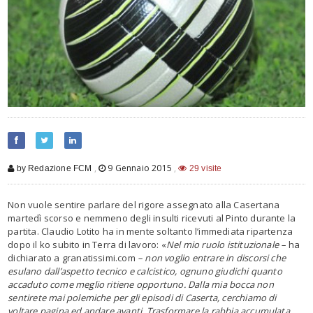
,
9 Gennaio 2015
,
by Redazione FCM
29 visite
Non vuole sentire parlare del rigore assegnato alla Casertana
martedì scorso e nemmeno degli insulti ricevuti al Pinto durante la
partita. Claudio Lotito ha in mente soltanto l’immediata ripartenza
dopo il ko subito in Terra di lavoro: «
Nel mio ruolo istituzionale –
ha
dichiarato a granatissimi.com
– non voglio entrare in discorsi che
esulano dall’aspetto tecnico e calcistico, ognuno giudichi quanto
accaduto come meglio ritiene opportuno. Dalla mia bocca non
sentirete mai polemiche per gli episodi di Caserta, cerchiamo di
voltare pagina ed andare avanti. Trasformare la rabbia accumulata