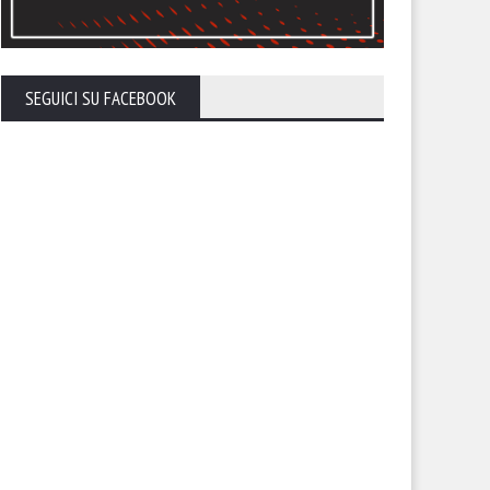
SEGUICI SU FACEBOOK
tonini: “Penalizzazione non
Trapani, evitata l’esclusione 
di che esistere. Nostra
campionato: -5 in classifica
vezza i punti che devono