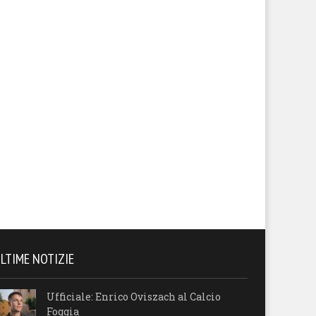
tituirci”
LTIME NOTIZIE
Ufficiale: Enrico Oviszach al Calcio
Foggia