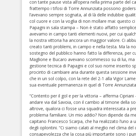
con tante pause vista all’opera nella prima parte del 
frattempo i tifosi di Torre Annunziata possono goders
l’avevano sempre sognata, al di là delle indubbie qualit
col cuore e con la voglia di non mollare mai: questo ci
Papagni in sala stampa – Non è stato affatto semplice,
avevamo in campo tanti elementi nuovi, per cui qualche
la nostra vittoria ha ancora un maggior valore. Ci abbia
creato tanti problemi, in campo e nella testa. Ma la no
sostegno del pubblico hanno fatto la differenza, per c
Maglione e Bucaro avevano scommesso su di lui, ma il 
gestione tecnica di Papagni e col suo nome inserito spess
procinto di cambiare aria durante questa sessione inve
che in un sol colpo, con la rete del 2-1 alla Vigor Lame
sua eventuale permanenza in quel di Torre Annunziata
“Contento per il gol e per la vittoria – afferma Ciprian
andare via dal Savoia, con il cambio al timone della so
altrove, qualora ci fosse una squadra interessata a pr
problema familiare. Un mio addio? Non dipende da me, d
capitano Francesco Scarpa, che ha realizzato l’uno a u
degli oplontini. “Ci siamo calati al meglio nel clima d
consapevolezza che la cosa più importante sono i punt