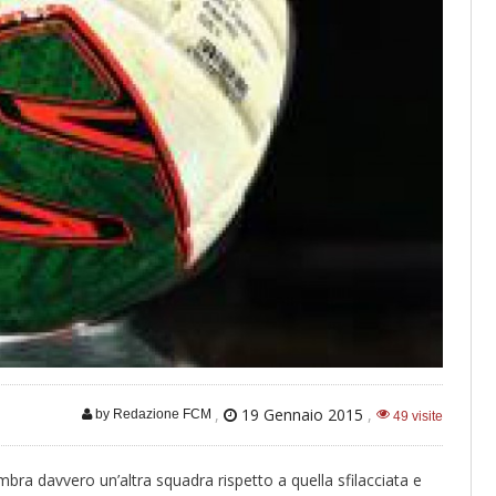
,
19 Gennaio 2015
,
by Redazione FCM
49 visite
mbra davvero un’altra squadra rispetto a quella sfilacciata e