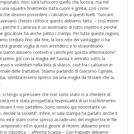
campionato. Non sarà tutto oro quello che luccica, ma nel
i una squadra finalmente tutta cuore e grinta, così come
à che devono possedere i calciatori a questi livelli. “Giocare
 avevano chiesto i tifosi e questo abbiamo fatto. – così mister
 perché il Lamezia è un avversario di tutto rispetto e perché
 giocatore ha anche patito i crampi. Per tutte queste ragioni,
mo creduto fino alla fine, la loro rete del vantaggio ci ha
stra grande voglia di non arrenderci e lo straordinario
ui siamo davvero contenti e carichi per questa affermazione”.
primo gol con la maglia del Savoia è arrivato sotto la
o e volentieri nella lista di sbarco, cioè tra i calciatori in
rnale delle trattative. Stiamo parlando di Giacomo Cipriani,
zia, sembra essersi ripreso sia una maglia da titolare che la
.
i – ci tengo a precisare che non sono stato io a chiedere di
cietà mi è stata prospettata l’eventualità di un trasferimento
elevare il mio cartellino. Sono venuto qui nonostante un
ecide la società”. Infine, in sala stampa ha parlato anche il
no ed è stato come spesso accade uno dei migliori tra le file
el campionato ed in questo girone di ritorno abbiamo preso
i in classifica. – afferma Scarpa – Con Papagni abbiamo