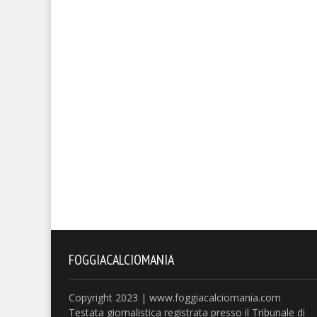
FOGGIACALCIOMANIA
Copyright 2023 | www.foggiacalciomania.com
Testata giornalistica registrata presso il Tribunale di