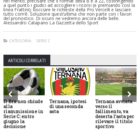
nel merito; precisare che il format della B è a 22, costringendo
a quel punto i giudici ad accogliere i ricorsi (e premiando così la
linea Frattini); bocciare le richieste della Pro Vercelli e lasciare
tutto com’è. Soluzione quest’ultima che non parte con i favori
del pronostico. Di sicuro ne vedremo ancora delle belle.
Alessandro Catapano La Gazzetta dello Sport
CATEGORIA:
SERIE C
ARTICOLI CORRELATI
Il Bra non chiude
Ternana, ipotesi
Ternana avviata
alla
di una seconda
verso il
riammissione in
asta
fallimento, va
Serie C: entro
deserta l’asta per
giugno la
rilevare il titolo
decisione
sportivo