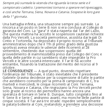
Sempre più surreale la vicenda che riguarda la terza serie e il
campionato cadetto. I piemontesi tornano a sperare nel ripescaggio,
e così anche Ternana, Siena, Novara e Catania. Sospese le loro gare
della 1° giornata.
Una battaglia infinita, una situazione sempre più surreale. La
rincorsa a un posto in Serie B non si era conclusa al Collegio di
garanzia del Coni. La “gara” è stata riaperta dal Tar del Lazio,
che questa mattina ha accolto le sospensioni cautelari richieste
dalla Pro Vercelli. La società piemontese, assistita dai legali Di
Cintio e Tortorella, ha depositato il proprio ricorso al Tribunale
amministrativo dopo che il Tfn (il primo grado della giustizia
sportiva) aveva rinviato le udienze delle ricorrenti al 28
settembre, chiedendo due sospensioni: quella del
provvedimento di inammissibilità preso dal Collegio del Coni; e
quella delle partite in cui sarebbero state impegnate la Pro
Vercelli e le altre società interessate. Il Tar le ha accolte
entrambe, fissando la trattazione del merito del ricorso al 9
ottobre.
LE CONSEGUENZE
— A quel punto, dovendo rispettare
l’ordinanza del Tribunale, è stato inevitabile che il presidente
Gabriele Gravina decidesse per la sospensione di tutte le partite
che avrebbero coinvolto per la prima di campionato di C, tra
martedì e mercoledì, le cinque ricorrenti al Coni: Ternana,
Siena, Novara e Catania, che ringraziano la Pro Vercelli perché
solo grazie al ricorso dei piemontesi hanno ancora una
speranza di tornare in Serie B. Dunque, tutto congelato fino al
9. Serie B e Serie C andranno avanti, ma monche delle partite di
cinque società. Il Tar avrà tre strade: rispedire semplicemente
la patata bollente al Coni, invitandolo a prendere una decisione