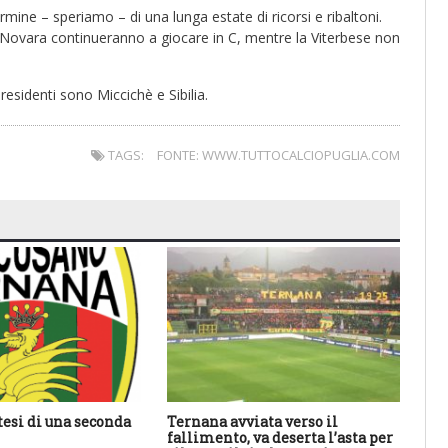
ine – speriamo – di una lunga estate di ricorsi e ribaltoni.
e Novara continueranno a giocare in C, mentre la Viterbese non
residenti sono Miccichè e Sibilia.
TAGS:
FONTE: WWW.TUTTOCALCIOPUGLIA.COM
tesi di una seconda
Ternana avviata verso il
An
fallimento, va deserta l’asta per
ha 