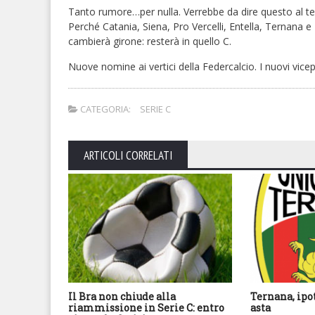
Tanto rumore…per nulla. Verrebbe da dire questo al term
Perché Catania, Siena, Pro Vercelli, Entella, Ternana 
cambierà girone: resterà in quello C.
Nuove nomine ai vertici della Federcalcio. I nuovi vicep
CATEGORIA:
SERIE C
ARTICOLI CORRELATI
Il Bra non chiude alla
Ternana, ipo
riammissione in Serie C: entro
asta