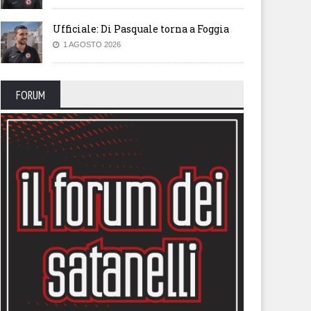
Ufficiale: Di Pasquale torna a Foggia
1 AGOSTO 2026
FORUM
tonini: “Penalizzazione non
Trapani, evitata l’esclusione 
di che esistere. Nostra
campionato: -5 in classifica