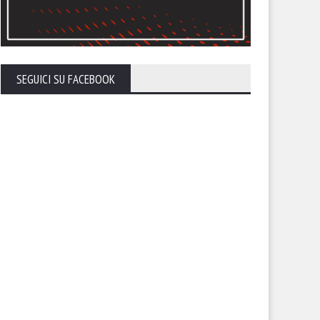
vezza i punti che devono
tituirci”
SEGUICI SU FACEBOOK