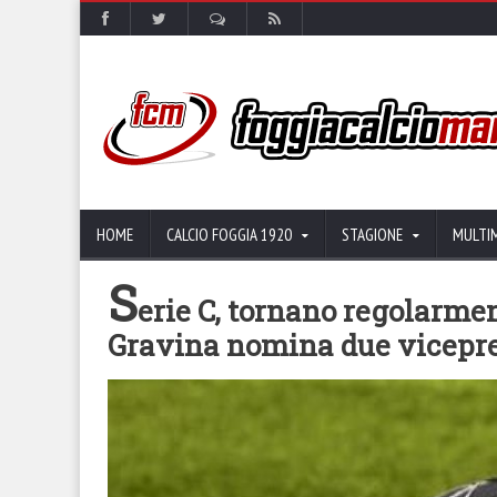
HOME
CALCIO FOGGIA 1920
STAGIONE
MULTI
S
erie C, tornano regolarme
Gravina nomina due vicepre