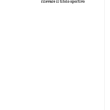
rilevare il titolo sportivo
sal
res