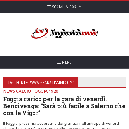
SOCIAL & FORUM
MENÙ
TAG "FONTE: WWW.GRANATISSIMI.COM"
NEWS CALCIO FOGGIA 1920
Foggia carico per la gara di venerdì.
Bencivenga: “Sarà più facile a Salerno che
con la Vigor”
Il Foggia, prossima avversaria dei granata nell’anticipo di venerdi
all’Arechi, nella sfida di sabato allo Zaccheria contro la Vigor