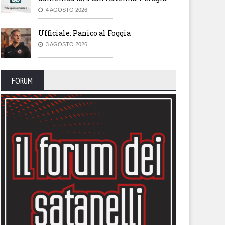
4 AGOSTO 2026
Ufficiale: Panico al Foggia
3 AGOSTO 2026
FORUM
tonini: “Penalizzazione non
Trapani, evitata l’esclusione 
di che esistere. Nostra
campionato: -5 in classifica