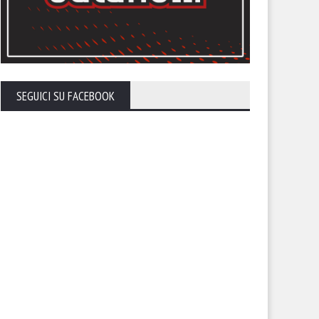
vezza i punti che devono
tituirci”
SEGUICI SU FACEBOOK