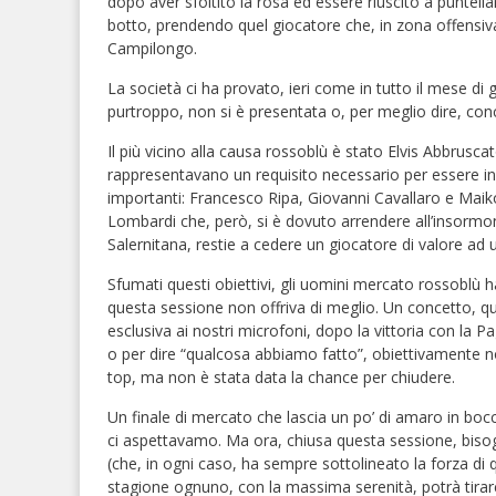
dopo aver sfoltito la rosa ed essere riuscito a puntellar
botto, prendendo quel giocatore che, in zona offensiva
Campilongo.
La società ci ha provato, ieri come in tutto il mese di
purtroppo, non si è presentata o, per meglio dire, conc
Il più vicino alla causa rossoblù è stato Elvis Abbrusc
rappresentavano un requisito necessario per essere ing
importanti: Francesco Ripa, Giovanni Cavallaro e Maikol
Lombardi che, però, si è dovuto arrendere all’insormo
Salernitana, restie a cedere un giocatore di valore ad un
Sfumati questi obiettivi, gli uomini mercato rossoblù ha
questa sessione non offriva di meglio. Un concetto, qu
esclusiva ai nostri microfoni, dopo la vittoria con la
o per dire “qualcosa abbiamo fatto”, obiettivamente non
top, ma non è stata data la chance per chiudere.
Un finale di mercato che lascia un po’ di amaro in bocca
ci aspettavamo. Ma ora, chiusa questa sessione, bisogn
(che, in ogni caso, ha sempre sottolineato la forza di 
stagione ognuno, con la massima serenità, potrà tirar