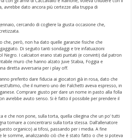
la con gli arrivi di Caccavallo e Rainone, voleva chiudere con il
, avrebbe dato ancora più certezze alla truppa di
 gennaio, cercando di cogliere la giusta occasione che,
retizzata.
ato che, però, non ha dato quelle garanzie fisiche che
aggiato. Di seguito tanti sondaggi e tre infatuazioni
 Negro. I calciatori erano stati puntati (e convinti) dal patron
ntabile muro che hanno alzato Juve Stabia, Foggia e
a diretta avversaria per i play off.
nno preferito dare fiducia ai giocatori già in rosa, dato che
est’ultimo, che il numero uno dei Falchetti aveva espresso, in
 Paganese. Comprare giusto per dare un nome in pasto alla folla
 avrebbe avuto senso. Si è fatto il possibile per prendere il
 e che non pone, sulla torta, quella ciliegina che un po’ tutti
a tornare a concentrarsi sulla torta stessa. Dall’allenatore
questo organico) ai tifosi, passando per i media. A fine
e le somme, analizzando ciò che è stato fatto o che si poteva