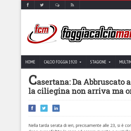
HOME
CALCIO FOGGIA 1920
STAGIONE
MULTI
C
asertana: Da Abbruscato a
la ciliegina non arriva ma o
Nella tarda serata di ieri, precisamente alle 23, si è c