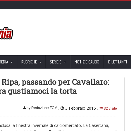
MEDIA
RUBRICHE
SERIE C
NOTIZIE CALCIO
DILETTANTI
 Ripa, passando per Cavallaro:
ra gustiamoci la torta
,
3 Febbraio 2015
,
by Redazione FCM
32 visite
onclusa la finestra invernale di calciomercato. La Casertana,