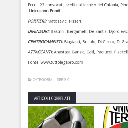
Ecco i 23 convocati, scelti dal tecnico del
Catania
, Pin
l’
Unicusano Fondi
.
PORTIERI:
Matosevic, Pisseri.
DIFENSORI:
Bastrini, Bergamelli, De Santis, Djordjevi
CENTROCAMPISTI:
Biagianti, Bucolo, Di Cecco, Di Gra
ATTACCANTI:
Anastasi, Barisic, Calil, Paolucci, Piscite
Fonte: www.tuttolegapro.com
CATEGORIA:
SERIE C
ARTICOLI CORRELATI