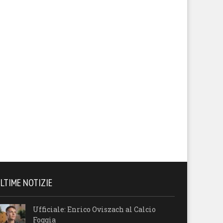
LTIME NOTIZIE
Ufficiale: Enrico Oviszach al Calcio
Foggia