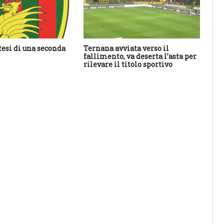
tesi di una seconda
Ternana avviata verso il
An
fallimento, va deserta l’asta per
ha 
rilevare il titolo sportivo
sal
res