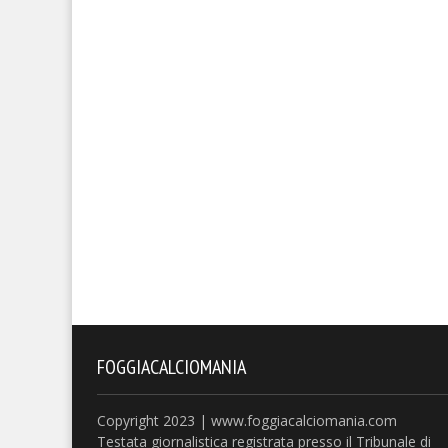
FOGGIACALCIOMANIA
Copyright 2023 | www.foggiacalciomania.com
Testata giornalistica registrata presso il Tribunale di