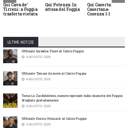
Qui Cava de’
Qui Potenza: In
Qui Caserta:
Tirreni: a Foggia
attesa del Foggia
Casertana-
trasferta vietata
Cosenza 1-1
ULTIME NOTIZIE
Ufficiale: Isyakha Tourè al Calcio Foggia
6 AGOSTO 2026
Ufficiale: Timurs Azarovs al Calcio Foggia
6 AGOSTO 2026
Torna Lo Zac&dintorni, numero speciale sulla rinascita del Foggia.
Sfoglialo gratuitamente
6 AGOSTO 2026
Ufficiale: Enrico Oviszach al Calcio Foggia
5 AGOSTO 2026