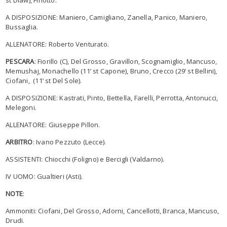
st Diaw), Finotto.
A DISPOSIZIONE: Maniero, Camigliano, Zanella, Panico, Maniero,
Bussaglia.
ALLENATORE: Roberto Venturato.
PESCARA
: Fiorillo (C), Del Grosso, Gravillon, Scognamiglio, Mancuso,
Memushaj, Monachello (11’ st Capone), Bruno, Crecco (29’ st Bellini),
Ciofani, (11’ st Del Sole).
A DISPOSIZIONE: Kastrati, Pinto, Bettella, Farelli, Perrotta, Antonucci,
Melegoni.
ALLENATORE: Giuseppe Pillon.
ARBITRO
: Ivano Pezzuto (Lecce).
ASSISTENTI: Chiocchi (Foligno) e Bercigli (Valdarno).
IV UOMO: Gualtieri (Asti).
NOTE
:
Ammoniti: Ciofani, Del Grosso, Adorni, Cancellotti, Branca, Mancuso,
Drudi.