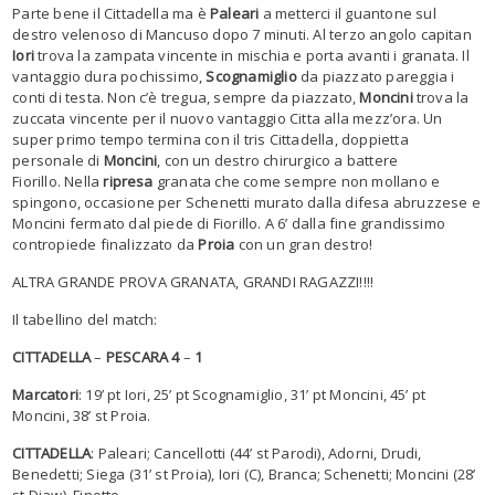
Parte bene il Cittadella ma è
Paleari
a metterci il guantone sul
destro velenoso di Mancuso dopo 7 minuti. Al terzo angolo capitan
Iori
trova la zampata vincente in mischia e porta avanti i granata. Il
vantaggio dura pochissimo,
Scognamiglio
da piazzato pareggia i
conti di testa. Non c’è tregua, sempre da piazzato,
Moncini
trova la
zuccata vincente per il nuovo vantaggio Citta alla mezz’ora. Un
super primo tempo termina con il tris Cittadella, doppietta
personale di
Moncini
, con un destro chirurgico a battere
Fiorillo. Nella
ripresa
granata che come sempre non mollano e
spingono, occasione per Schenetti murato dalla difesa abruzzese e
Moncini fermato dal piede di Fiorillo. A 6’ dalla fine grandissimo
contropiede finalizzato da
Proia
con un gran destro!
ALTRA GRANDE PROVA GRANATA, GRANDI RAGAZZI!!!!
Il tabellino del match:
CITTADELLA
–
PESCARA
4
–
1
Marcatori
: 19’ pt Iori, 25’ pt Scognamiglio, 31’ pt Moncini, 45’ pt
Moncini, 38’ st Proia.
CITTADELLA
: Paleari; Cancellotti (44’ st Parodi), Adorni, Drudi,
Benedetti; Siega (31’ st Proia), Iori (C), Branca; Schenetti; Moncini (28’