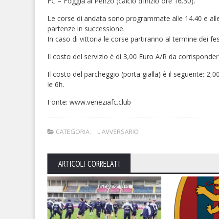
FC – Foggia al Penzo (calcio d’inizio ore 16.30).
Le corse di andata sono programmate alle 14.40 e alle 
partenze in successione.
In caso di vittoria le corse partiranno al termine dei f
Il costo del servizio è di 3,00 Euro A/R da corrisponde
Il costo del parcheggio (porta gialla) è il seguente: 2,0
le 6h.
Fonte: www.veneziafc.club
CATEGORIA:
L'AVVERSARIO
ARTICOLI CORRELATI