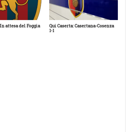
In attesa del Foggia
Qui Caserta: Casertana-Cosenza
Qui
1-1
Col