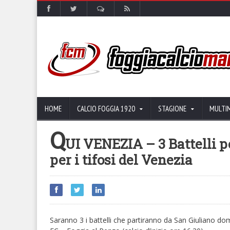
HOME
CALCIO FOGGIA 1920
STAGIONE
MULTI
Q
UI VENEZIA – 3 Battelli p
per i tifosi del Venezia
Saranno 3 i battelli che partiranno da San Giuliano d