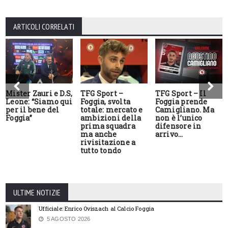
ARTICOLI CORRELATI
Mister Zauri e D.S,
TFG Sport –
TFG Sport – Il
Leone: “Siamo qui
Foggia, svolta
Foggia prende
per il bene del
totale: mercato e
Camigliano. Ma
Foggia”
ambizioni della
non è l’unico
prima squadra
difensore in
ma anche
arrivo…
rivisitazione a
tutto tondo
ULTIME NOTIZIE
Ufficiale: Enrico Oviszach al Calcio Foggia
5 AGOSTO 2026