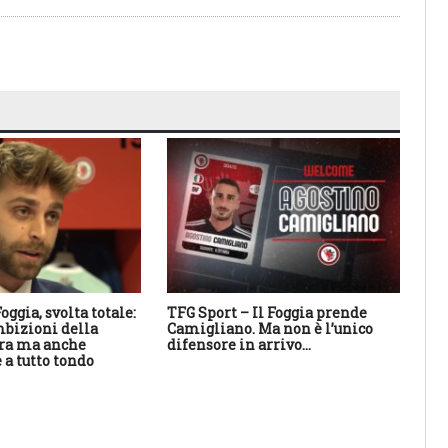
oggia, svolta totale:
TFG Sport – Il Foggia prende
TFG
bizioni della
Camigliano. Ma non è l’unico
ne
ra ma anche
difensore in arrivo…
il 
 a tutto tondo
es