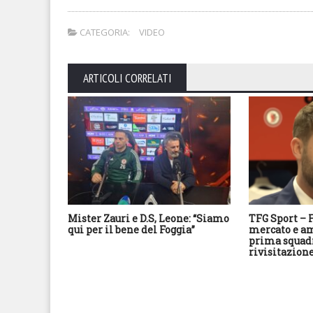
CATEGORIA:
VIDEO
ARTICOLI CORRELATI
Mister Zauri e D.S, Leone: “Siamo
TFG Sport – F
qui per il bene del Foggia”
mercato e am
prima squad
rivisitazione