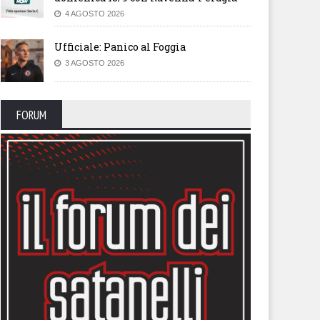
4 AGOSTO 2026
Ufficiale: Panico al Foggia
3 AGOSTO 2026
FORUM
 Sport – Il mercato entrerà
TFG Sport – Foggia avrà il suo
l vivo nei prossimi giorni ma
Palasport
Foggia procederà con le
igenze