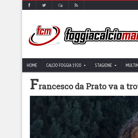
HOME
CALCIO FOGGIA 1920
STAGIONE
MULTI
F
rancesco da Prato va a tr