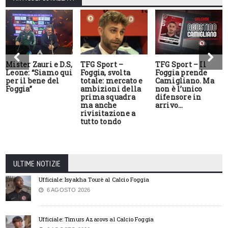
Mister Zauri e D.S,
TFG Sport –
TFG Sport – Il
Leone: “Siamo qui
Foggia, svolta
Foggia prende
per il bene del
totale: mercato e
Camigliano. Ma
Foggia”
ambizioni della
non è l’unico
prima squadra
difensore in
ma anche
arrivo…
rivisitazione a
tutto tondo
ULTIME NOTIZIE
Ufficiale: Isyakha Tourè al Calcio Foggia
6 AGOSTO 2026
Ufficiale: Timurs Azarovs al Calcio Foggia