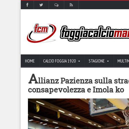
HOME
CALCIO FOGGIA 1920
STAGIONE
MULTI
A
llianz Pazienza sulla stra
consapevolezza e Imola ko