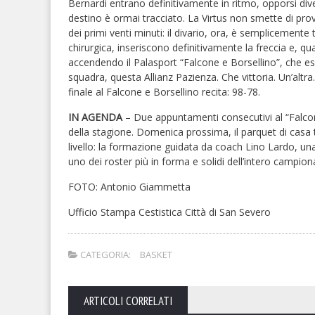
Bernardi entrano definitivamente in ritmo, opporsi dive
destino è ormai tracciato. La Virtus non smette di prova
dei primi venti minuti: il divario, ora, è semplicement
chirurgica, inseriscono definitivamente la freccia e, q
accendendo il Palasport “Falcone e Borsellino”, che es
squadra, questa Allianz Pazienza. Che vittoria. Un’altra.
finale al Falcone e Borsellino recita: 98-78.
IN AGENDA
– Due appuntamenti consecutivi al “Falcone 
della stagione. Domenica prossima, il parquet di casa 
livello: la formazione guidata da coach Lino Lardo, 
uno dei roster più in forma e solidi dell’intero campion
FOTO: Antonio Giammetta
Ufficio Stampa Cestistica Città di San Severo
CATEGORIA:
BASKET
ARTICOLI CORRELATI