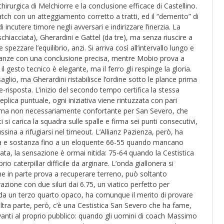
irurgica di Melchiorre e la conclusione efficace di Castellino.
tch con un atteggiamento corretto a tratti, ed il “demerito” di
ncutere timore negli avversari e indirizzare l’inerzia. La
schiacciata), Gherardini e Gattel (da tre), ma senza riuscire a
ezzare l’equilibrio, anzi. Si arriva così all’intervallo lungo e
 danze con una conclusione precisa, mentre Mobio prova a
l gesto tecnico è elegante, ma il ferro gli respinge la gloria.
glio, ma Gherardini ristabilisce l’ordine sotto le plance prima
e-risposta. L’inizio del secondo tempo certifica la stessa
plica puntuale, ogni iniziativa viene rintuzzata con pari
e, ma non necessariamente confortante per San Severo, che
ti si carica la squadra sulle spalle e firma sei punti consecutivi,
sina a rifugiarsi nel timeout. L’Allianz Pazienza, però, ha
orma e sostanza fino a un eloquente 66-55 quando mancano
serata, la sensazione è ormai nitida: 75-64 quando la Cestistica
io caterpillar difficile da arginare. L’onda giallonera si
che in parte prova a recuperare terreno, può soltanto
azione con due siluri dai 6.75, un viatico perfetto per
 da un terzo quarto opaco, ha comunque il merito di provare
ltra parte, però, c’è una Cestistica San Severo che ha fame,
vanti al proprio pubblico: quando gli uomini di coach Massimo