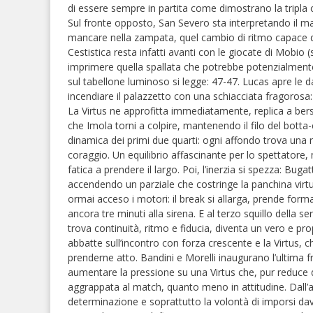
di essere sempre in partita come dimostrano la tripla ch
Sul fronte opposto, San Severo sta interpretando il ma
mancare nella zampata, quel cambio di ritmo capace di i
Cestistica resta infatti avanti con le giocate di Mobio (
imprimere quella spallata che potrebbe potenzialmente sp
sul tabellone luminoso si legge: 47-47. Lucas apre le
incendiare il palazzetto con una schiacciata fragorosa: i
La Virtus ne approfitta immediatamente, replica a bersa
che Imola torni a colpire, mantenendo il filo del botta-
dinamica dei primi due quarti: ogni affondo trova una re
coraggio. Un equilibrio affascinante per lo spettator
fatica a prendere il largo. Poi, l’inerzia si spezza: Bugat
accendendo un parziale che costringe la panchina virtus
ormai acceso i motori: il break si allarga, prende f
ancora tre minuti alla sirena. E al terzo squillo della 
trova continuità, ritmo e fiducia, diventa un vero e propr
abbatte sull’incontro con forza crescente e la Virtus, 
prenderne atto. Bandini e Morelli inaugurano l’ultima fr
aumentare la pressione su una Virtus che, pur reduce
aggrappata al match, quanto meno in attitudine. Dall’a
determinazione e soprattutto la volontà di imporsi da