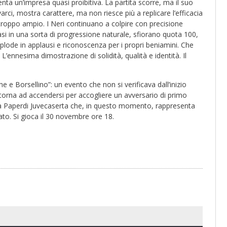
nta un’impresa quasi proibitiva. La partita scorre, ma il suo
rci, mostra carattere, ma non riesce più a replicare l’efficacia
e troppo ampio. I Neri continuano a colpire con precisione
uasi in una sorta di progressione naturale, sfiorano quota 100,
plode in applausi e riconoscenza per i propri beniamini. Che
 L’ennesima dimostrazione di solidità, qualità e identità. Il
e Borsellino”: un evento che non si verificava dall’inizio
torna ad accendersi per accogliere un avversario di primo
una Paperdi Juvecaserta che, in questo momento, rappresenta
ato. Si gioca il 30 novembre ore 18.