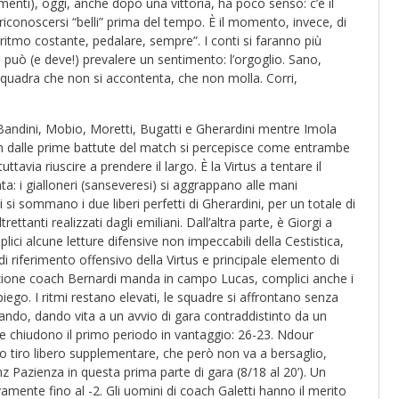
imenti), oggi, anche dopo una vittoria, ha poco senso: c’è il
 riconoscersi “belli” prima del tempo. È il momento, invece, di
ritmo costante, pedalare, sempre”. I conti si faranno più
 può (e deve!) prevalere un sentimento: l’orgoglio. Sano,
quadra che non si accontenta, che non molla. Corri,
Bandini, Mobio, Moretti, Bugatti e Gherardini mentre Imola
Sin dalle prime battute del match si percepisce come entrambe
tavia riuscire a prendere il largo. È la Virtus a tentare il
a: i gialloneri (sanseveresi) si aggrappano alle mani
i si sommano i due liberi perfetti di Gherardini, per un totale di
ttanti realizzati dagli emiliani. Dall’altra parte, è Giorgi a
plici alcune letture difensive non impeccabili della Cestistica,
i riferimento offensivo della Virtus e principale elemento di
frazione coach Bernardi manda in campo Lucas, complici anche i
iego. I ritmi restano elevati, le squadre si affrontano senza
iando, dando vita a un avvio di gara contraddistinto da un
che chiudono il primo periodo in vantaggio: 26-23. Ndour
o tiro libero supplementare, che però non va a bersaglio,
z Pazienza in questa prima parte di gara (8/18 al 20’). Un
ovamente fino al -2. Gli uomini di coach Galetti hanno il merito