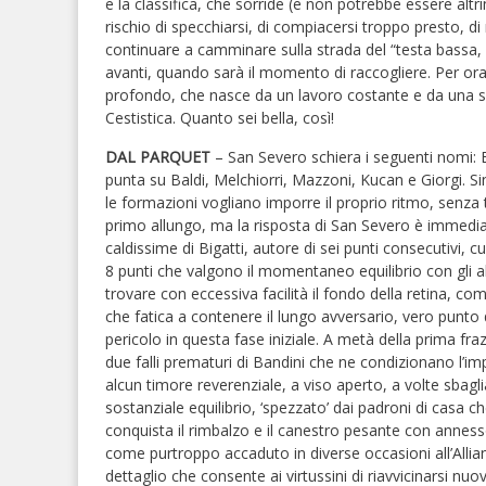
e la classifica, che sorride (e non potrebbe essere altr
rischio di specchiarsi, di compiacersi troppo presto, di
continuare a camminare sulla strada del “testa bassa, 
avanti, quando sarà il momento di raccogliere. Per ora
profondo, che nasce da un lavoro costante e da una s
Cestistica. Quanto sei bella, così!
DAL PARQUET
– San Severo schiera i seguenti nomi: 
punta su Baldi, Melchiorri, Mazzoni, Kucan e Giorgi. 
le formazioni vogliano imporre il proprio ritmo, senza tut
primo allungo, ma la risposta di San Severo è immediat
caldissime di Bigatti, autore di sei punti consecutivi, cu
8 punti che valgono il momentaneo equilibrio con gli altre
trovare con eccessiva facilità il fondo della retina, com
che fatica a contenere il lungo avversario, vero punto d
pericolo in questa fase iniziale. A metà della prima 
due falli prematuri di Bandini che ne condizionano l’imp
alcun timore reverenziale, a viso aperto, a volte sbagl
sostanziale equilibrio, ‘spezzato’ dai padroni di casa 
conquista il rimbalzo e il canestro pesante con anness
come purtroppo accaduto in diverse occasioni all’Allian
dettaglio che consente ai virtussini di riavvicinarsi nu