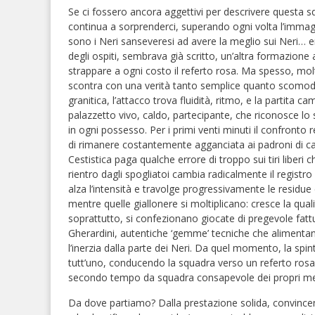
Se ci fossero ancora aggettivi per descrivere questa squ
continua a sorprenderci, superando ogni volta l’immagi
sono i Neri sanseveresi ad avere la meglio sui Neri… e
degli ospiti, sembrava già scritto, un’altra formazione a
strappare a ogni costo il referto rosa. Ma spesso, molt
scontra con una verità tanto semplice quanto scomoda
granitica, l’attacco trova fluidità, ritmo, e la partita c
palazzetto vivo, caldo, partecipante, che riconosce lo
in ogni possesso. Per i primi venti minuti il confronto r
di rimanere costantemente agganciata ai padroni di ca
Cestistica paga qualche errore di troppo sui tiri liber
rientro dagli spogliatoi cambia radicalmente il registro
alza l’intensità e travolge progressivamente le residue c
mentre quelle giallonere si moltiplicano: cresce la qual
soprattutto, si confezionano giocate di pregevole fatt
Gherardini, autentiche ‘gemme’ tecniche che alimentan
l’inerzia dalla parte dei Neri. Da quel momento, la spi
tutt’uno, conducendo la squadra verso un referto rosa 
secondo tempo da squadra consapevole dei propri me
Da dove partiamo? Dalla prestazione solida, convincent