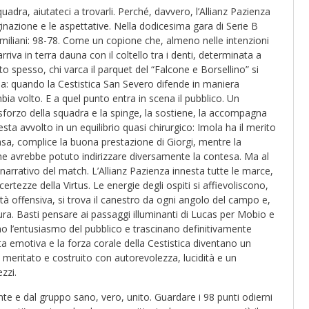
adra, aiutateci a trovarli. Perché, davvero, l’Allianz Pazienza
nazione e le aspettative. Nella dodicesima gara di Serie B
miliani: 98-78. Come un copione che, almeno nelle intenzioni
rriva in terra dauna con il coltello tra i denti, determinata a
o spesso, chi varca il parquet del “Falcone e Borsellino” si
: quando la Cestistica San Severo difende in maniera
ambia volto. E a quel punto entra in scena il pubblico. Un
 sforzo della squadra e la spinge, la sostiene, la accompagna
esta avvolto in un equilibrio quasi chirurgico: Imola ha il merito
sa, complice la buona prestazione di Giorgi, mentre la
i che avrebbe potuto indirizzare diversamente la contesa. Ma al
 narrativo del match. L’Allianz Pazienza innesta tutte le marce,
ertezze della Virtus. Le energie degli ospiti si affievoliscono,
ità offensiva, si trova il canestro da ogni angolo del campo e,
ura. Basti pensare ai passaggi illuminanti di Lucas per Mobio e
o l’entusiasmo del pubblico e trascinano definitivamente
nta emotiva e la forza corale della Cestistica diventano un
meritato e costruito con autorevolezza, lucidità e un
zzi.
e e dal gruppo sano, vero, unito. Guardare i 98 punti odierni