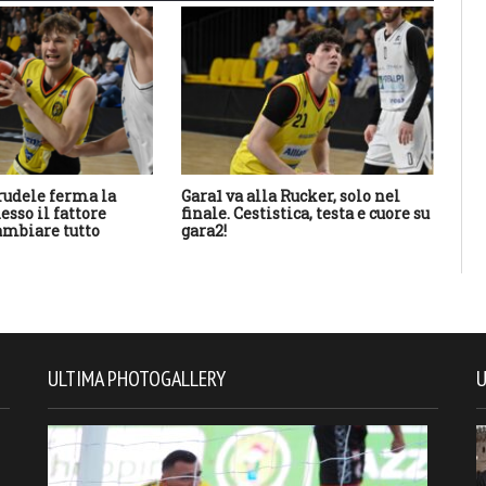
rudele ferma la
Gara1 va alla Rucker, solo nel
La 
esso il fattore
finale. Cestistica, testa e cuore su
Ner
ambiare tutto
gara2!
ch
ULTIMA PHOTOGALLERY
U