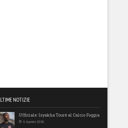
Cestistica cade a Piombino. I
L’Allianz Pazienza piega la
i blindano il quarto posto e
Benacquista! Una macchina
iudono a 46 punti
perfetta che continua a corre
LTIME NOTIZIE
Ufficiale: Isyakha Tourè al Calcio Foggia
6 Agosto 2026