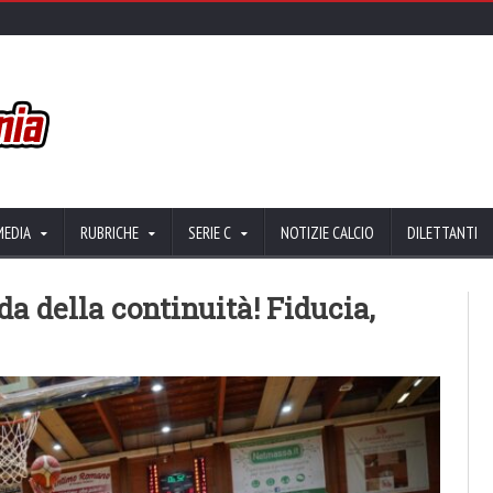
MEDIA
RUBRICHE
SERIE C
NOTIZIE CALCIO
DILETTANTI
da della continuità! Fiducia,