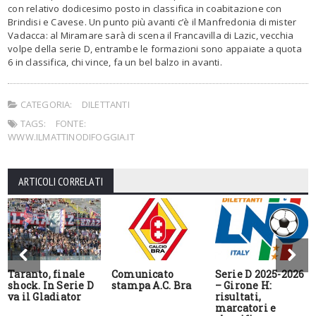
con relativo dodicesimo posto in classifica in coabitazione con
Brindisi e Cavese. Un punto più avanti c’è il Manfredonia di mister
Vadacca: al Miramare sarà di scena il Francavilla di Lazic, vecchia
volpe della serie D, entrambe le formazioni sono appaiate a quota
6 in classifica, chi vince, fa un bel balzo in avanti.
CATEGORIA:
DILETTANTI
TAGS:
FONTE:
WWW.ILMATTINODIFOGGIA.IT
ARTICOLI CORRELATI
Taranto, finale
Comunicato
Serie D 2025-2026
shock. In Serie D
stampa A.C. Bra
– Girone H:
va il Gladiator
risultati,
marcatori e