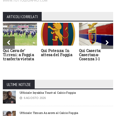
WWW.TUTTOLEGAPRO.COM
ARTICOLI CORRELATI
Qui Cava de’
Qui Potenza: In
Qui Caserta:
Tirreni: a Foggia
attesa del Foggia
Casertana-
trasferta vietata
Cosenza 1-1
ULTIME NOTIZIE
Ufficiale: Isyakha Tourè al Calcio Foggia
6 AGOSTO 2026
Ufficiale: Timurs Azarovs al Calcio Foggia