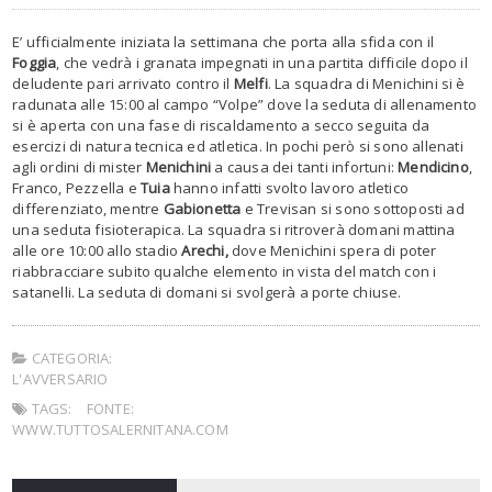
E’ ufficialmente iniziata la settimana che porta alla sfida con il
Foggia
, che vedrà i granata impegnati in una partita difficile dopo il
deludente pari arrivato contro il
Melfi
. La squadra di Menichini si è
radunata alle 15:00 al campo “Volpe” dove la seduta di allenamento
si è aperta con una fase di riscaldamento a secco seguita da
esercizi di natura tecnica ed atletica. In pochi però si sono allenati
agli ordini di mister
Menichini
a causa dei tanti infortuni:
Mendicino
,
Franco, Pezzella e
Tuia
hanno infatti svolto lavoro atletico
differenziato, mentre
Gabionetta
e Trevisan si sono sottoposti ad
una seduta fisioterapica. La squadra si ritroverà domani mattina
alle ore 10:00 allo stadio
Arechi,
dove Menichini spera di poter
riabbracciare subito qualche elemento in vista del match con i
satanelli. La seduta di domani si svolgerà a porte chiuse.
CATEGORIA:
L'AVVERSARIO
TAGS:
FONTE:
WWW.TUTTOSALERNITANA.COM