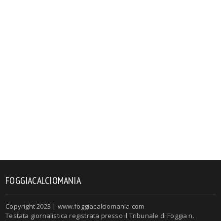
FOGGIACALCIOMANIA
Copyright 2023 | www.foggiacalciomania.com
Testata giornalistica registrata presso il Tribunale di Foggia n.