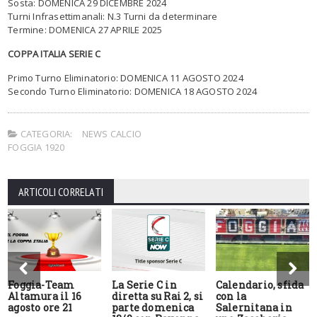
Sosta: DOMENICA 29 DICEMBRE 2024
Turni Infrasettimanali: N.3 Turni da determinare
Termine: DOMENICA 27 APRILE 2025
COPPA ITALIA SERIE C
Primo Turno Eliminatorio: DOMENICA 11 AGOSTO 2024
Secondo Turno Eliminatorio: DOMENICA 18 AGOSTO 2024
CATEGORIA:
NEWS CALCIO
FOGGIA 1920
ARTICOLI CORRELATI
Foggia-Team
La Serie C in
Calendario, sfida
Altamura il 16
diretta su Rai 2, si
con la
agosto ore 21
parte domenica
Salernitana in