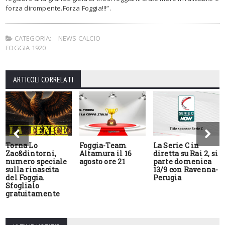
forza dirompente.Forza Foggia!!!”.
CATEGORIA:
NEWS CALCIO
FOGGIA 1920
ARTICOLI CORRELATI
Torna Lo
Foggia-Team
La Serie C in
Zac&dintorni,
Altamura il 16
diretta su Rai 2, si
numero speciale
agosto ore 21
parte domenica
sulla rinascita
13/9 con Ravenna-
del Foggia.
Perugia
Sfoglialo
gratuitamente