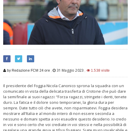
,
31 Maggio 2023
,
by Redazione FCM 24 ore
1.538 visite
Il presidente del Foggia Nicola Canonico sprona la squadra con un
comunicato in vista della delicata trasferta di Crotone che può dare
la semifinale ai suoi ragazzi: “Forza ragazzi, stringete i denti, tenete
duro. La fatica e il dolore sono temporanei, la gloria dura per
sempre. Date tutto ciò che avete, non risparmiatevi. Foggia desidera
mostrare all’Italia e al mondo intero di non essere seconda a
nessuno e domani spetta a voi esaudire questo desiderio. Io credo
in voi e sono certo che voi crediate in voi stessi e nella possibilità di
regalare una grande gioia ai tifosi foggiani. Siate muro invalicabile e