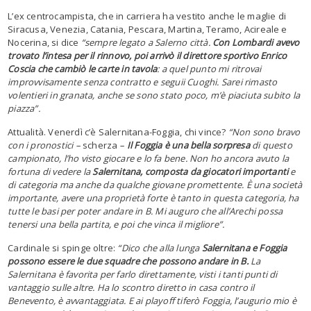
L’ex centrocampista, che in carriera ha vestito anche le maglie di
Siracusa, Venezia, Catania, Pescara, Martina, Teramo, Acireale e
Nocerina, si dice
“sempre legato a Salerno città.
Con Lombardi avevo
trovato l’intesa per il rinnovo, poi arrivò il direttore sportivo Enrico
Coscia che cambiò le carte in tavola
: a quel punto mi ritrovai
improvvisamente senza contratto e seguii Cuoghi. Sarei rimasto
volentieri in granata, anche se sono stato poco, m’è piaciuta subito la
piazza”.
Attualità. Venerdì c’è Salernitana-Foggia, chi vince?
“Non sono bravo
con i pronostici –
scherza
–
Il Foggia è una bella sorpresa
di questo
campionato, l’ho visto giocare e lo fa bene. Non ho ancora avuto la
fortuna di vedere la
Salernitana, composta da giocatori importanti
e
di categoria ma anche da qualche giovane promettente. È una società
importante, avere una proprietà forte è tanto in questa categoria, ha
tutte le basi per poter andare in B. Mi auguro che all’Arechi possa
tenersi una bella partita, e poi che vinca il migliore”.
Cardinale si spinge oltre:
“Dico che alla lunga
Salernitana e Foggia
possono essere le due squadre che possono andare in B.
La
Salernitana è favorita per farlo direttamente, visti i tanti punti di
vantaggio sulle altre. Ha lo scontro diretto in casa contro il
Benevento, è avvantaggiata. E ai playoff tiferò Foggia, l’augurio mio è