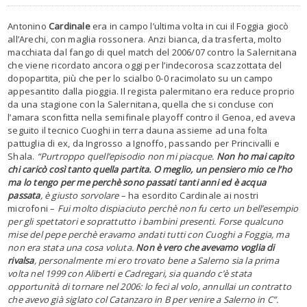
Antonino
Cardinale
era in campo l’ultima volta in cui il Foggia giocò
all’Arechi, con maglia rossonera. Anzi bianca, da trasferta, molto
macchiata dal fango di quel match del 2006/07 contro la Salernitana
che viene ricordato ancora oggi per l’indecorosa scazzottata del
dopopartita, più che per lo scialbo 0-0 racimolato su un campo
appesantito dalla pioggia. Il regista palermitano era reduce proprio
da una stagione con la Salernitana, quella che si concluse con
l’amara sconfitta nella semifinale playoff contro il Genoa, ed aveva
seguito il tecnico Cuoghi in terra dauna assieme ad una folta
pattuglia di ex, da Ingrosso a Ignoffo, passando per Princivalli e
Shala.
“Purtroppo quell’episodio non mi piacque.
Non ho mai capito
chi caricò così tanto quella partita. O meglio, un pensiero mio ce l’ho
ma lo tengo per me perchè sono passati tanti anni ed è acqua
passata
, è giusto sorvolare
– ha esordito Cardinale ai nostri
microfoni –
Fui molto dispiaciuto perchè non fu certo un bell’esempio
per gli spettatori e soprattutto i bambini presenti. Forse qualcuno
mise del pepe perchè eravamo andati tutti con Cuoghi a Foggia, ma
non era stata una cosa voluta.
Non è vero che avevamo voglia di
rivalsa
, personalmente mi ero trovato bene a Salerno sia la prima
volta nel 1999 con Aliberti e Cadregari, sia quando c’è stata
opportunità di tornare nel 2006: lo feci al volo, annullai un contratto
che avevo già siglato col Catanzaro in B per venire a Salerno in C”.