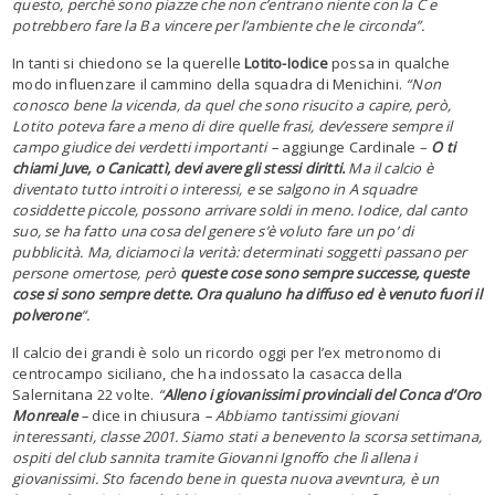
questo, perchè sono piazze che non c’entrano niente con la C e
potrebbero fare la B a vincere per l’ambiente che le circonda”.
In tanti si chiedono se la querelle
Lotito-Iodice
possa in qualche
modo influenzare il cammino della squadra di Menichini.
“Non
conosco bene la vicenda, da quel che sono risucito a capire, però,
Lotito poteva fare a meno di dire quelle frasi, dev’essere sempre il
campo giudice dei verdetti importanti –
aggiunge Cardinale –
O ti
chiami Juve, o Canicattì, devi avere gli stessi diritti.
Ma il calcio è
diventato tutto introiti o interessi, e se salgono in A squadre
cosiddette piccole, possono arrivare soldi in meno. Iodice, dal canto
suo, se ha fatto una cosa del genere s’è voluto fare un po’ di
pubblicità. Ma, diciamoci la verità: determinati soggetti passano per
persone omertose, però
queste cose sono sempre successe, queste
cose si sono sempre dette. Ora qualuno ha diffuso ed è venuto fuori il
polverone
“.
Il calcio dei grandi è solo un ricordo oggi per l’ex metronomo di
centrocampo siciliano, che ha indossato la casacca della
Salernitana 22 volte.
“
Alleno i giovanissimi provinciali del Conca d’Oro
Monreale
–
dice in chiusura
– Abbiamo tantissimi giovani
interessanti, classe 2001. Siamo stati a benevento la scorsa settimana,
ospiti del club sannita tramite Giovanni Ignoffo che lì allena i
giovanissimi. Sto facendo bene in questa nuova avevntura, è un