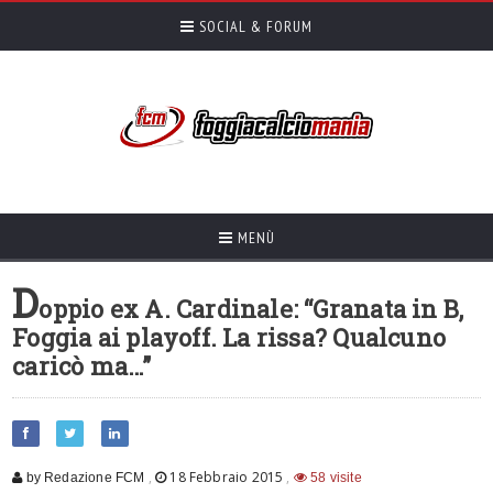
SOCIAL & FORUM
MENÙ
D
oppio ex A. Cardinale: “Granata in B,
Foggia ai playoff. La rissa? Qualcuno
caricò ma…”
,
18 Febbraio 2015
,
by Redazione FCM
58 visite