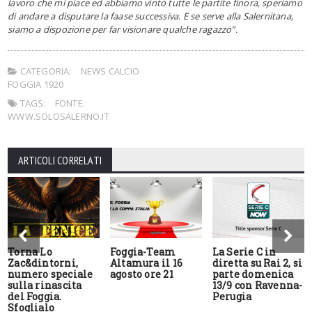
lavoro che mi piace ed abbiamo vinto tutte le partite finora, speriamo
di andare a disputare la faase successiva. E se serve alla Salernitana,
siamo a dispozione per far visionare qualche ragazzo”.
CATEGORIA:
NEWS CALCIO
FOGGIA 1920
TAGS:
FONTE:
WWW.SOLOSALERNO.IT
ARTICOLI CORRELATI
Torna Lo
Foggia-Team
La Serie C in
Zac&dintorni,
Altamura il 16
diretta su Rai 2, si
numero speciale
agosto ore 21
parte domenica
sulla rinascita
13/9 con Ravenna-
del Foggia.
Perugia
Sfoglialo