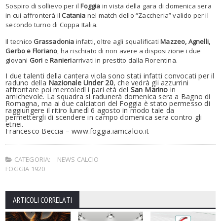
Sospiro di sollievo per il
Foggia
in vista della gara di domenica sera
in cui affronterà il
Catania
nel match dello “Zaccheria” valido per il
secondo turno di Coppa Italia.
Il tecnico
Grassadonia
infatti, oltre agli squalificati
Mazzeo, Agnelli,
Gerbo e Floriano
, ha rischiato di non avere a disposizione i due
giovani
Gori
e
Ranieri
arrivati in prestito dalla Fiorentina.
I due talenti della cantera viola sono stati infatti convocati per il
raduno della
Nazionale Under 20
, che vedrà gli azzurrini
affrontare poi mercoledì i pari età del
San Marino
in
amichevole. La squadra si radunerà domenica sera a Bagno di
Romagna, ma ai due calciatori del Foggia è stato permesso di
raggiungere il ritiro lunedì 6 agosto in modo tale da
permettergli di scendere in campo domenica sera contro gli
etnei.
Francesco Beccia – www.foggia.iamcalcio.it
CATEGORIA:
NEWS CALCIO
FOGGIA 1920
ARTICOLI CORRELATI