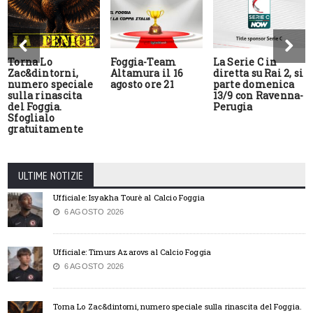
Torna Lo
Foggia-Team
La Serie C in
Zac&dintorni,
Altamura il 16
diretta su Rai 2, si
numero speciale
agosto ore 21
parte domenica
sulla rinascita
13/9 con Ravenna-
del Foggia.
Perugia
Sfoglialo
gratuitamente
ULTIME NOTIZIE
Ufficiale: Isyakha Tourè al Calcio Foggia
6 AGOSTO 2026
Ufficiale: Timurs Azarovs al Calcio Foggia
6 AGOSTO 2026
Torna Lo Zac&dintorni, numero speciale sulla rinascita del Foggia.