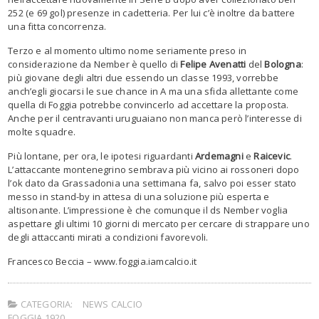
252 (e 69 gol) presenze in cadetteria. Per lui c’è inoltre da battere
una fitta concorrenza.
Terzo e al momento ultimo nome seriamente preso in
considerazione da Nember è quello di
Felipe Avenatti
del
Bologna
:
più giovane degli altri due essendo un classe 1993, vorrebbe
anch’egli giocarsi le sue chance in A ma una sfida allettante come
quella di Foggia potrebbe convincerlo ad accettare la proposta.
Anche per il centravanti uruguaiano non manca però l’interesse di
molte squadre.
Più lontane, per ora, le ipotesi riguardanti
Ardemagni
e
Raicevic
.
L’attaccante montenegrino sembrava più vicino ai rossoneri dopo
l’ok dato da Grassadonia una settimana fa, salvo poi esser stato
messo in stand-by in attesa di una soluzione più esperta e
altisonante. L’impressione è che comunque il ds Nember voglia
aspettare gli ultimi 10 giorni di mercato per cercare di strappare uno
degli attaccanti mirati a condizioni favorevoli.
Francesco Beccia – www.foggia.iamcalcio.it
CATEGORIA:
NEWS CALCIO
FOGGIA 1920