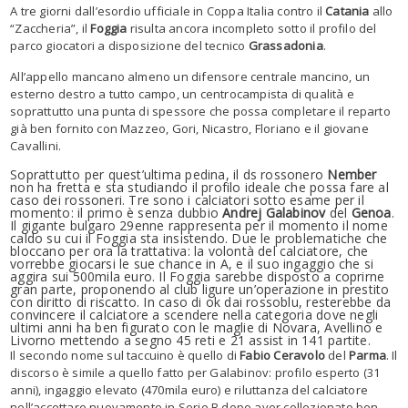
A tre giorni dall’esordio ufficiale in Coppa Italia contro il
Catania
allo
“Zaccheria”, il
Foggia
risulta ancora incompleto sotto il profilo del
parco giocatori a disposizione del tecnico
Grassadonia
.
All’appello mancano almeno un difensore centrale mancino, un
esterno destro a tutto campo, un centrocampista di qualità e
soprattutto una punta di spessore che possa completare il reparto
già ben fornito con Mazzeo, Gori, Nicastro, Floriano e il giovane
Cavallini.
Soprattutto per quest’ultima pedina, il ds rossonero
Nember
non ha fretta e sta studiando il profilo ideale che possa fare al
caso dei rossoneri. Tre sono i calciatori sotto esame per il
momento: il primo è senza dubbio
Andrej Galabinov
del
Genoa
.
Il gigante bulgaro 29enne rappresenta per il momento il nome
caldo su cui il Foggia sta insistendo. Due le problematiche che
bloccano per ora la trattativa: la volontà del calciatore, che
vorrebbe giocarsi le sue chance in A, e il suo ingaggio che si
aggira sui 500mila euro. Il Foggia sarebbe disposto a coprirne
gran parte, proponendo al club ligure un’operazione in prestito
con diritto di riscatto. In caso di ok dai rossoblu, resterebbe da
convincere il calciatore a scendere nella categoria dove negli
ultimi anni ha ben figurato con le maglie di Novara, Avellino e
Livorno mettendo a segno 45 reti e 21 assist in 141 partite.
Il secondo nome sul taccuino è quello di
Fabio Ceravolo
del
Parma
. Il
discorso è simile a quello fatto per Galabinov: profilo esperto (31
anni), ingaggio elevato (470mila euro) e riluttanza del calciatore
nell’accettare nuovamente in Serie B dopo aver collezionato ben