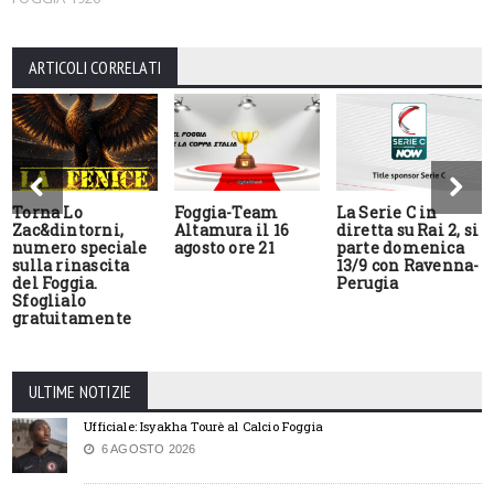
ARTICOLI CORRELATI
Torna Lo
Foggia-Team
La Serie C in
Zac&dintorni,
Altamura il 16
diretta su Rai 2, si
numero speciale
agosto ore 21
parte domenica
sulla rinascita
13/9 con Ravenna-
del Foggia.
Perugia
Sfoglialo
gratuitamente
ULTIME NOTIZIE
Ufficiale: Isyakha Tourè al Calcio Foggia
6 AGOSTO 2026