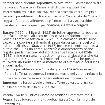
Nember sono orientati soprattutto su altri fronti: il ds rossonero sta
riattivando l’asse con il
Parma
, visti gli ottimi rapporti che
intercorrono tra le due società. Dopo lo scambio Vacca-Scaglia di
gennaio, potrebbero profilarsi altri arrivi in Capitanata dall’Emilia: il
Foggia infatti, oltre all’interesse già noto per
Baraye
, avrebbe
manifestato anche quello per
Scavone, Gazzola
e
Siligardi
.
Baraye
(1992) e
Siligardi
(1988) (in foto) rappresenterebbero
l’innesto jolly per l’attacco richiesto da Grassadonia come
valida alternativa tattica al 3-5-2. I due calciatori infatti sono
capaci di ricoprire sia il ruolo di seconda punta che quello di
esterno offensivo.
Scavone
(1987) invece è il centrocampista
duttile che il Foggia cerca. Mezzala o all’occorrenza anche
regista, piede mancino dotato di grande tecnica.
Gazzola
(1985) infine è un terzino destro in grado di giocare anche da
esterno nel 3-5-2 ma, per il momento, è difficile che possa
muoversi da Parma vista la mancanza di alternative dei ducali
in quel ruolo.
Scavone potrebbe essere l’innesto qualora
Fossati
dovesse
rifiutare l’offerta rossonera. Il centrocampista del Verona infatti è la
prima scelta dei rossoneri da far rientrare nello scambio con
Empereur
ma ha sul tavolo diverse offerte da valutare, tra cui
quella dei croati dell’Hajduk Spalato.
Intanto il portiere
Enrico Guarna
ha
rescisso
il contratto con il
Foggia
: il suo futuro con molta probabilità sarà con la maglia del
Potenza
in C.