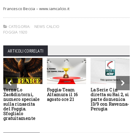
Francesco Beccia – www.iamcalcio.it
CATEGORIA:
NEWS CALCIO
FOGGIA 1920
ARTICOLI CORRELATI
Torna Lo
Foggia-Team
La Serie C in
Zac&dintorni,
Altamura il 16
diretta su Rai 2, si
numero speciale
agosto ore 21
parte domenica
sulla rinascita
13/9 con Ravenna-
del Foggia.
Perugia
Sfoglialo
gratuitamente