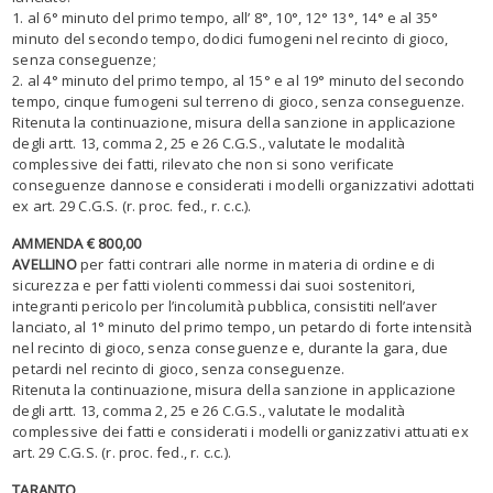
1. al 6° minuto del primo tempo, all’ 8°, 10°, 12° 13°, 14° e al 35°
minuto del secondo tempo, dodici fumogeni nel recinto di gioco,
senza conseguenze;
2. al 4° minuto del primo tempo, al 15° e al 19° minuto del secondo
tempo, cinque fumogeni sul terreno di gioco, senza conseguenze.
Ritenuta la continuazione, misura della sanzione in applicazione
degli artt. 13, comma 2, 25 e 26 C.G.S., valutate le modalità
complessive dei fatti, rilevato che non si sono verificate
conseguenze dannose e considerati i modelli organizzativi adottati
ex art. 29 C.G.S. (r. proc. fed., r. c.c.).
AMMENDA € 800,00
AVELLINO
per fatti contrari alle norme in materia di ordine e di
sicurezza e per fatti violenti commessi dai suoi sostenitori,
integranti pericolo per l’incolumità pubblica, consistiti nell’aver
lanciato, al 1° minuto del primo tempo, un petardo di forte intensità
nel recinto di gioco, senza conseguenze e, durante la gara, due
petardi nel recinto di gioco, senza conseguenze.
Ritenuta la continuazione, misura della sanzione in applicazione
degli artt. 13, comma 2, 25 e 26 C.G.S., valutate le modalità
complessive dei fatti e considerati i modelli organizzativi attuati ex
art. 29 C.G.S. (r. proc. fed., r. c.c.).
TARANTO