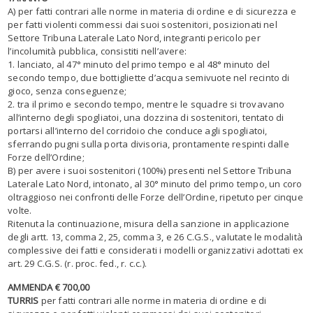
A) per fatti contrari alle norme in materia di ordine e di sicurezza e
per fatti violenti commessi dai suoi sostenitori, posizionati nel
Settore Tribuna Laterale Lato Nord, integranti pericolo per
l’incolumità pubblica, consistiti nell’avere:
1. lanciato, al 47° minuto del primo tempo e al 48° minuto del
secondo tempo, due bottigliette d’acqua semivuote nel recinto di
gioco, senza conseguenze;
2. tra il primo e secondo tempo, mentre le squadre si trovavano
all’interno degli spogliatoi, una dozzina di sostenitori, tentato di
portarsi all’interno del corridoio che conduce agli spogliatoi,
sferrando pugni sulla porta divisoria, prontamente respinti dalle
Forze dell’Ordine;
B) per avere i suoi sostenitori (100%) presenti nel Settore Tribuna
Laterale Lato Nord, intonato, al 30° minuto del primo tempo, un coro
oltraggioso nei confronti delle Forze dell’Ordine, ripetuto per cinque
volte.
Ritenuta la continuazione, misura della sanzione in applicazione
degli artt. 13, comma 2, 25, comma 3, e 26 C.G.S., valutate le modalità
complessive dei fatti e considerati i modelli organizzativi adottati ex
art. 29 C.G.S. (r. proc. fed., r. c.c.).
AMMENDA € 700,00
TURRIS
per fatti contrari alle norme in materia di ordine e di