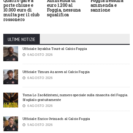
Quattro gare a
Ammenda di
Foggia nessuna
porte chiuse e
euro 1.200 al
ammenda e
10.000 euro di
Foggia, nessuna
sanzione
multa per il club
squalifica
rossonero
ULTIME NOTIZIE
Ufficiale: Isyakha Tourè al Calcio Foggia
6 AGOSTO 2026
Ufficiale: Timurs Azarovs al Calcio Foggia
6 AGOSTO 2026
Torna Lo Zac&dintorni, numero speciale sulla rinascita del Foggia.
Sfoglialo gratuitamente
6 AGOSTO 2026
Ufficiale: Enrico Oviszach al Calcio Foggia
5 AGOSTO 2026