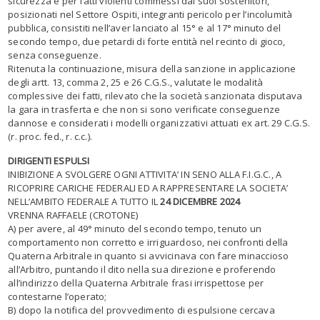
sicurezza e per fatti violenti commessi dai suoi sostenitori,
posizionati nel Settore Ospiti, integranti pericolo per l’incolumità
pubblica, consistiti nell’aver lanciato al 15° e al 17° minuto del
secondo tempo, due petardi di forte entità nel recinto di gioco,
senza conseguenze.
Ritenuta la continuazione, misura della sanzione in applicazione
degli artt. 13, comma 2, 25 e 26 C.G.S., valutate le modalità
complessive dei fatti, rilevato che la società sanzionata disputava
la gara in trasferta e che non si sono verificate conseguenze
dannose e considerati i modelli organizzativi attuati ex art. 29 C.G.S.
(r. proc. fed., r. c.c.).
DIRIGENTI ESPULSI
INIBIZIONE A SVOLGERE OGNI ATTIVITA’ IN SENO ALLA F.I.G.C., A
RICOPRIRE CARICHE FEDERALI ED A RAPPRESENTARE LA SOCIETA’
NELL’AMBITO FEDERALE A TUTTO IL
24 DICEMBRE 2024
VRENNA RAFFAELE (CROTONE)
A) per avere, al 49° minuto del secondo tempo, tenuto un
comportamento non corretto e irriguardoso, nei confronti della
Quaterna Arbitrale in quanto si avvicinava con fare minaccioso
all’Arbitro, puntando il dito nella sua direzione e proferendo
all’indirizzo della Quaterna Arbitrale frasi irrispettose per
contestarne l’operato;
B) dopo la notifica del provvedimento di espulsione cercava