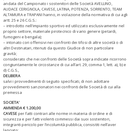
andata del Campionato i sostenitori delle Società AVELLINO,
AUDACE CERIGNOLA, CAVESE, LATINA, POTENZA, SORRENTO, TEAM
ALTAMURA e TRAPANI hanno, in violazione della normativa di cui agli
artt. 25 e 26 C.G.S.:
– introdotto nell’impianto sportivo ed utilizzato esclusivamente nel
proprio settore, materiale pirotecnico di vario genere (petardi,
fumogeni e bengala);
– intonato cori offensivi nei confronti dei tifosi di altre società o di
altri Destinatari, ritenuti da questo Giudice di non particolare
gravità;
considerato che nei confronti delle Società sopra indicate ricorrono
congiuntamente le circostanze di cui all’art. 29, comma 1, lett. a), b) e
d) C.G.S.,
DELIBERA
salvi i provvedimenti di seguito specificati, di non adottare
provvedimenti sanzionatori nei confronti delle Società di cui alla
premessa
SOCIETA’
AMMENDA € 1.200,00
CAVESE
per fatti contrari alle norme in materia di ordine e di
sicurezza e per fatti violenti commessi dai suoi sostenitori,
integranti pericolo per l’incolumità pubblica, consistiti nell’aver
lanciato: