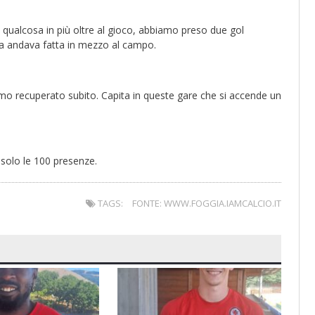
qualcosa in più oltre al gioco, abbiamo preso due gol
ita andava fatta in mezzo al campo.
mo recuperato subito. Capita in queste gare che si accende un
e solo le 100 presenze.
TAGS:
FONTE: WWW.FOGGIA.IAMCALCIO.IT