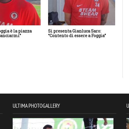
oggia è la piazza
Si presenta Gianluca Saro:
Ca
ilanciarmi”
“Contento di essere a Foggia”
co
di
ULTIMA PHOTOGALLERY
U