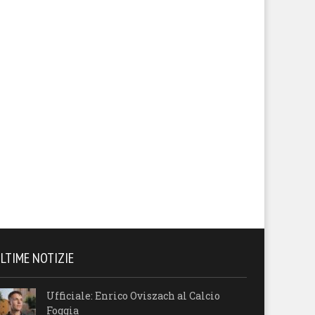
sillo: “Terremo una
Pazienza: “Non siamo riusciti
nferenza stampa a breve. Vi
trasformare in gol le diverse
remo cosa stiamo facendo”
azioni. Dubbi sulla loro rete”
LTIME NOTIZIE
Ufficiale: Enrico Oviszach al Calcio
Foggia