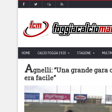
HOME
CALCIO FOGGIA 1920
STAGIONE
MULTI
A
gnelli: “Una grande gara
era facile”