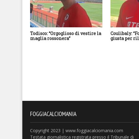
Todisco: “Orgoglioso di vestire la
Coulibaly: “F
maglia rossonera”
giusta per r
FOGGIACALCIOMANIA
Copyright 2023 | www.foggiacalciomania.com
Testata giornalistica registrata presso il Tribunale di