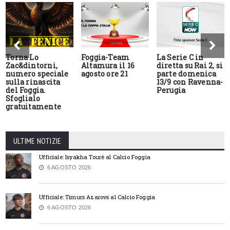
Torna Lo
Foggia-Team
La Serie C in
Zac&dintorni,
Altamura il 16
diretta su Rai 2, si
numero speciale
agosto ore 21
parte domenica
sulla rinascita
13/9 con Ravenna-
del Foggia.
Perugia
Sfoglialo
gratuitamente
ULTIME NOTIZIE
Ufficiale: Isyakha Tourè al Calcio Foggia
6 AGOSTO 2026
Ufficiale: Timurs Azarovs al Calcio Foggia
6 AGOSTO 2026