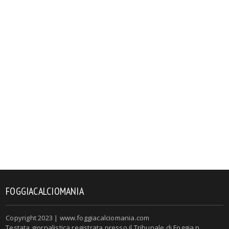
FOGGIACALCIOMANIA
Copyright 2023 | www.foggiacalciomania.com
Testata giornalistica registrata presso il Tribunale di Foggia n.