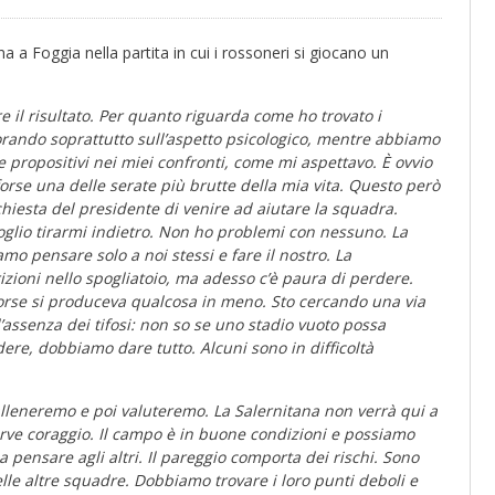
a a Foggia nella partita in cui i rossoneri si giocano un
 il risultato. Per quanto riguarda come ho trovato i
vorando soprattutto sull’aspetto psicologico, mentre abbiamo
i e propositivi nei miei confronti, come mi aspettavo. È ovvio
rse una delle serate più brutte della mia vita. Questo però
chiesta del presidente di venire ad aiutare la squadra.
voglio tirarmi indietro. Non ho problemi con nessuno. La
 pensare solo a noi stessi e fare il nostro. La
rizioni nello spogliatoio, ma adesso c’è paura di perdere.
orse si produceva qualcosa in meno. Sto cercando una via
’assenza dei tifosi: non so se uno stadio vuoto possa
ere, dobbiamo dare tutto. Alcuni sono in difficoltà
alleneremo e poi valuteremo. La Salernitana non verrà qui a
rve coraggio. Il campo è in buone condizioni e possiamo
a pensare agli altri. Il pareggio comporta dei rischi. Sono
elle altre squadre. Dobbiamo trovare i loro punti deboli e