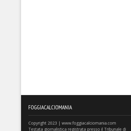
FOGGIACALCIOMANIA
Copyright 2023 | www.foggiacalciomania.com
Testata giornalistica registrata presso il Tribunale di