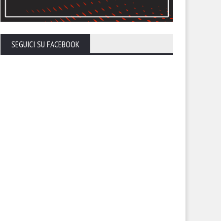
SEGUICI SU FACEBOOK
ti allo stadio. Il Foggia invita
Il nuovo volto del Foggia. Torn
uoi tifosi a riempire lo Zac
parlare Gennaro Casillo