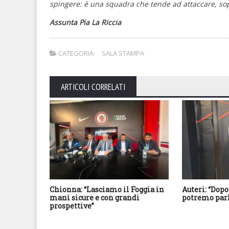
spingere: è una squadra che tende ad attaccare, sopr
Assunta Pia La Riccia
CATEGORIA:
SALA STAMPA
ARTICOLI CORRELATI
Chionna: “Lasciamo il Foggia in
Auteri: “Dopo
mani sicure e con grandi
potremo parl
prospettive”