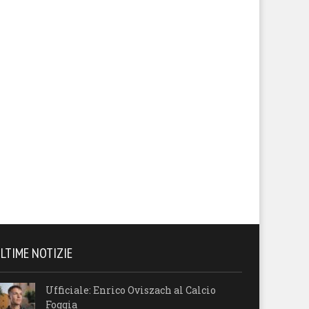
LTIME NOTIZIE
Ufficiale: Enrico Oviszach al Calcio
Foggia