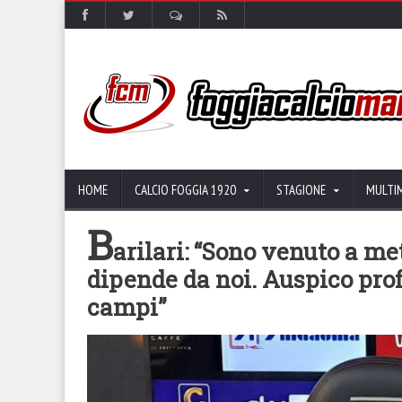
HOME
CALCIO FOGGIA 1920
STAGIONE
MULTI
B
arilari: “Sono venuto a me
dipende da noi. Auspico prof
campi”