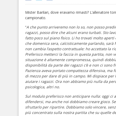
Mister Barilari, dove eravamo rimasti? L’allenatore torn
campionato.
“
A che punto arriveremo non lo so, non posso predire
ragazzi, posso dire che alcuni erano turbati. Sto la
fatto poco sul piano fisico. Li ho trovati molto apert
che domenica sera, calcisticamente parlando, sarà fo
non cambia l’aspetto contrattuale: ho accettato la ri
Preferisco metterci la faccia in questa partita, non 
situazione è altamente compromessa, quindi dobbiamo
disponibilità da parte dei ragazzi c’è e non ci sono f
Pazienza aveva portato compattezza difensiva, ma f
di mezzo per dare di più in campo. Mi dispiace per l
aiutare i ragazzi. Ora non abbiamo più nulla da perd
psicologica, altri no.
Sul modulo preferisco non anticipare nulla: oggi ci 
difendersi, ma anche noi dobbiamo creare gioco. Se
sfruttarlo per ripartire. Dobbiamo solo vincere, senz
più concentrato sulla nostra partita che su quelle d