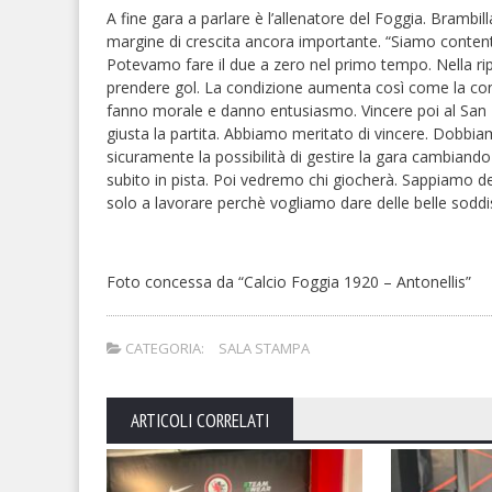
A fine gara a parlare è l’allenatore del Foggia. Brambi
margine di crescita ancora importante. “Siamo contenti
Potevamo fare il due a zero nel primo tempo. Nella ri
prendere gol. La condizione aumenta così come la conosc
fanno morale e danno entusiasmo. Vincere poi al San N
giusta la partita. Abbiamo meritato di vincere. Dobb
sicuramente la possibilità di gestire la gara cambia
subito in pista. Poi vedremo chi giocherà. Sappiamo d
solo a lavorare perchè vogliamo dare delle belle soddi
Foto concessa da “Calcio Foggia 1920 – Antonellis”
CATEGORIA:
SALA STAMPA
ARTICOLI CORRELATI