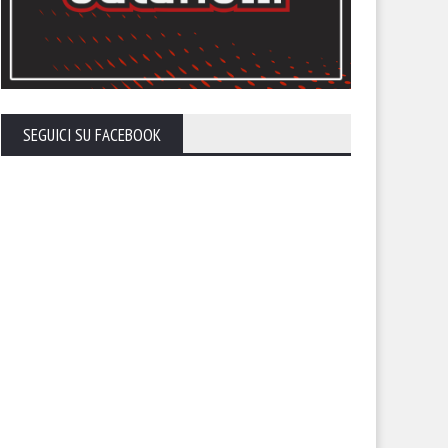
SEGUICI SU FACEBOOK
ti allo stadio. Il Foggia invita
Il nuovo volto del Foggia. Torn
uoi tifosi a riempire lo Zac
parlare Gennaro Casillo