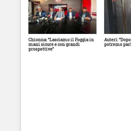
Chionna: “Lasciamo il Foggia in
Auteri: “Dopo
mani sicure e con grandi
potremo parl
prospettive”