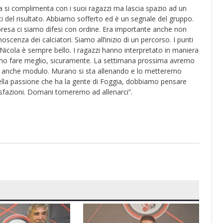
lla si complimenta con i suoi ragazzi ma lascia spazio ad un
 del risultato. Abbiamo sofferto ed è un segnale del gruppo.
presa ci siamo difesi con ordine. Era importante anche non
enza dei calciatori. Siamo all’inizio di un percorso. I punti
icola è sempre bello. I ragazzi hanno interpretato in maniera
iamo fare meglio, sicuramente. La settimana prossima avremo
ndo anche modulo. Murano si sta allenando e lo metteremo
ella passione che ha la gente di Foggia, dobbiamo pensare
sfazioni. Domani torneremo ad allenarci”.