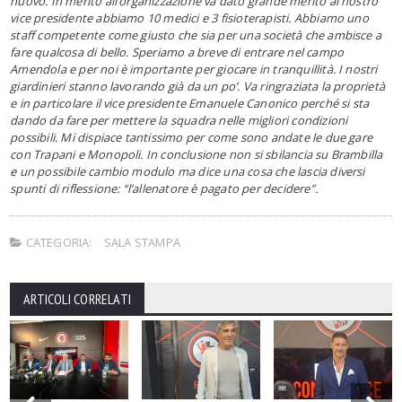
nuovo. In merito all’organizzazione va dato grande merito al nostro
vice presidente abbiamo 10 medici e 3 fisioterapisti. Abbiamo uno
staff competente come giusto che sia per una società che ambisce a
fare qualcosa di bello. Speriamo a breve di entrare nel campo
Amendola e per noi è importante per giocare in tranquillità. I nostri
giardinieri stanno lavorando già da un po’. Va ringraziata la proprietà
e in particolare il vice presidente Emanuele Canonico perché si sta
dando da fare per mettere la squadra nelle migliori condizioni
possibili. Mi dispiace tantissimo per come sono andate le due gare
con Trapani e Monopoli. In conclusione non si sbilancia su Brambilla
e un possibile cambio modulo ma dice una cosa che lascia diversi
spunti di riflessione: “l’allenatore è pagato per decidere”.
CATEGORIA:
SALA STAMPA
ARTICOLI CORRELATI