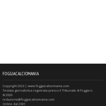
FOGGIACALCIOMANIA
Copyright 2023 | www.foggiacalciomania.com
Testata giornalistica registrata presso il Tribunale di Foggia n.
8/2020
redazione@foggiacalciomania.com
Online dal 2001