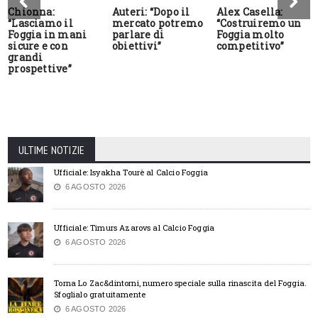
Chionna:
Auteri: “Dopo il
Alex Casella:
“Lasciamo il
mercato potremo
“Costruiremo un
Foggia in mani
parlare di
Foggia molto
sicure e con
obiettivi”
competitivo”
grandi
prospettive”
ULTIME NOTIZIE
Ufficiale: Isyakha Tourè al Calcio Foggia
6 AGOSTO 2026
Ufficiale: Timurs Azarovs al Calcio Foggia
6 AGOSTO 2026
Torna Lo Zac&dintorni, numero speciale sulla rinascita del Foggia.
Sfoglialo gratuitamente
6 AGOSTO 2026