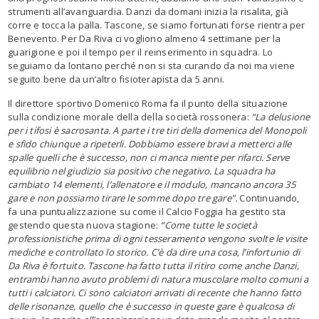
strumenti all’avanguardia. Danzi da domani inizia la risalita, già
corre e tocca la palla. Tascone, se siamo fortunati forse rientra per
Benevento. Per Da Riva ci vogliono almeno 4 settimane per la
guarigione e poi il tempo per il reinserimento in squadra. Lo
seguiamo da lontano perché non si sta curando da noi ma viene
seguito bene da un’altro fisioterapista da 5 anni.
Il direttore sportivo Domenico Roma fa il punto della situazione
sulla condizione morale della della società rossonera:
“La delusione
per i tifosi è sacrosanta. A parte i tre tiri della domenica del Monopoli
e sfido chiunque a ripeterli. Dobbiamo essere bravi a metterci alle
spalle quelli che è successo, non ci manca niente per rifarci. Serve
equilibrio nel giudizio sia positivo che negativo. La squadra ha
cambiato 14 elementi, l’allenatore e il modulo, mancano ancora 35
gare e non possiamo tirare le somme dopo tre gare”.
Continuando,
fa una puntualizzazione su come il Calcio Foggia ha gestito sta
gestendo questa nuova stagione:
“Come tutte le società
professionistiche prima di ogni tesseramento vengono svolte le visite
mediche e controllato lo storico. C’è da dire una cosa, l’infortunio di
Da Riva è fortuito. Tascone ha fatto tutta il ritiro come anche Danzi,
entrambi hanno avuto problemi di natura muscolare molto comuni a
tutti i calciatori. Ci sono calciatori arrivati di recente che hanno fatto
delle risonanze, quello che è successo in queste gare è qualcosa di