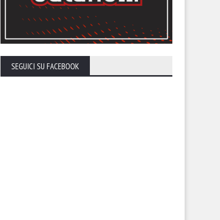
SEGUICI SU FACEBOOK
ti allo stadio. Il Foggia invita
Il nuovo volto del Foggia. Torn
uoi tifosi a riempire lo Zac
parlare Gennaro Casillo