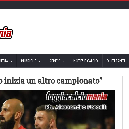
MEDIA
RUBRICHE
SERIE C
NOTIZIE CALCIO
DILETTANTI
o inizia un altro campionato”