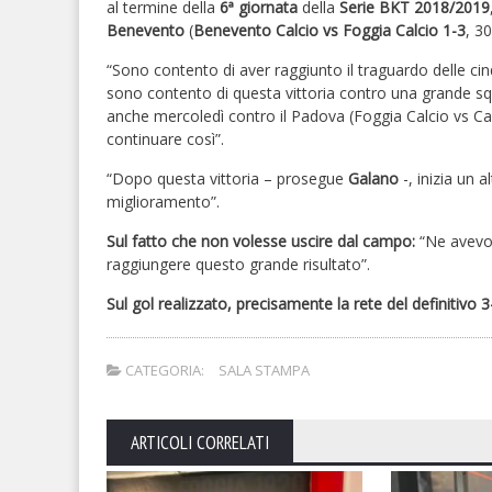
al termine della
6ª giornata
della
Serie BKT 2018/2019
Benevento
(
Benevento Calcio vs Foggia Calcio 1-3
, 3
“Sono contento di aver raggiunto il traguardo delle cin
sono contento di questa vittoria contro una grande s
anche mercoledì contro il Padova (Foggia Calcio vs C
continuare così”.
“Dopo questa vittoria – prosegue
Galano
-, inizia un
miglioramento”.
Sul fatto che non volesse uscire dal campo:
“Ne avevo 
raggiungere questo grande risultato”.
Sul gol realizzato, precisamente la rete del definitivo 3
CATEGORIA:
SALA STAMPA
ARTICOLI CORRELATI