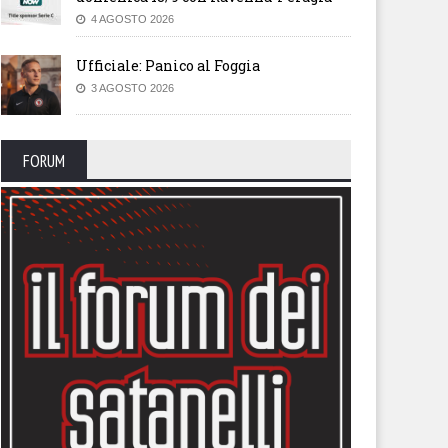
4 AGOSTO 2026
Ufficiale: Panico al Foggia
3 AGOSTO 2026
FORUM
ti allo stadio. Il Foggia invita
Il nuovo volto del Foggia. Torn
uoi tifosi a riempire lo Zac
parlare Gennaro Casillo