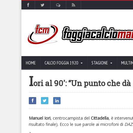
HOME
CALCIO FOGGIA 1920
STAGIONE
MULTI
I
ori al 90′: “Un punto che d
Manuel Iori
, centrocampista del
Cittadella
, è interven
risultato finale). Ecco le sue parole ai microfoni di
DAZ