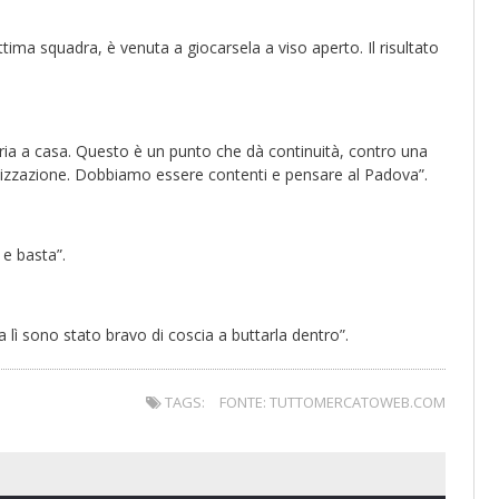
ottima squadra, è venuta a giocarsela a viso aperto. Il risultato
toria a casa. Questo è un punto che dà continuità, contro una
alizzazione. Dobbiamo essere contenti e pensare al Padova”.
e basta”.
a lì sono stato bravo di coscia a buttarla dentro”.
TAGS:
FONTE: TUTTOMERCATOWEB.COM