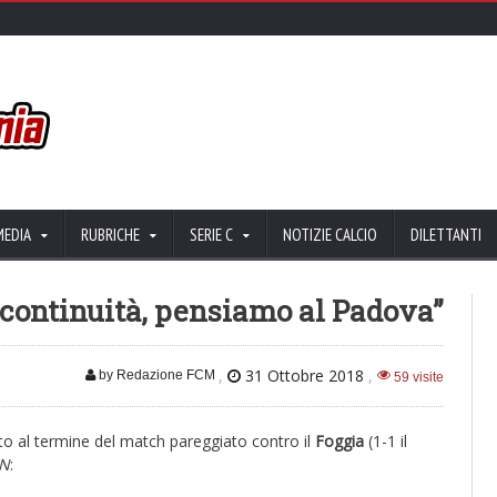
MEDIA
RUBRICHE
SERIE C
NOTIZIE CALCIO
DILETTANTI
à continuità, pensiamo al Padova”
,
31 Ottobre 2018
,
by Redazione FCM
59 visite
uto al termine del match pareggiato contro il
Foggia
(1-1 il
N
: