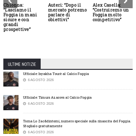
Chionna:
Auteri: “Dopo il
Alex Casella:
“Lasciamo il
mercato potremo
“Costruiremo un
Foggia in mani
parlare di
Foggia molto
sicure e con
obiettivi”
competitivo”
grandi
prospettive”
ULTIME NOTIZIE
Ufficiale: Isyakha Tourè al Calcio Foggia
6 AGOSTO 2026
Ufficiale: Timurs Azarovs al Calcio Foggia
6 AGOSTO 2026
Torna Lo Zac&dintorni, numero speciale sulla rinascita del Foggia.
Sfoglialo gratuitamente
6 AGOSTO 2026