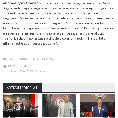
Andrew Ryan Gravillon
, difensore del Pescara, ha parlato a DAZN:
“Ogni tanto capita segnare, lo aspettavo da tanto tempo, oggi sono
contento, me lo meritavo. Era dall’anno scorso che cercavo di
segnare. Ovviamente sono anche felice per la vittoria, stiamo bene
e dobbiamo continuare così. Segreto? Non ne abbiamo, c’è la
famiglia e il gruppo e non molliamo mai. Thuram? Provo ogni giorno
e in ogni allenamento a migliorare sempre per arrivare al suo
livello. Dedico il gol a Casiraghi, dedico a lui il gol, mi ha portato
all’Inter ed è scomparso poco fa”.
CATEGORIA:
SALA STAMPA
TAGS:
FONTE:
TUTTOMERCATOWEB.COM
ARTICOLI CORRELATI