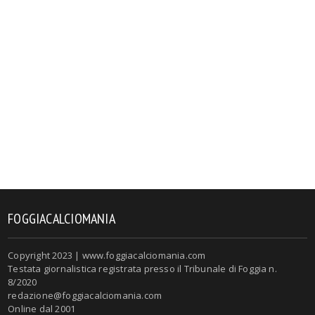
FOGGIACALCIOMANIA
Copyright 2023 | www.foggiacalciomania.com
Testata giornalistica registrata presso il Tribunale di Foggia n.
8/2020
redazione@foggiacalciomania.com
Online dal 2001