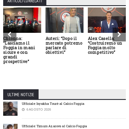
ARTICOLI CORRELATI
Chionna:
Auteri: “Dopo il
Alex Casella:
“Lasciamo il
mercato potremo
“Costruiremo un
Foggia in mani
parlare di
Foggia molto
sicure e con
obiettivi”
competitivo”
grandi
prospettive”
ULTIME NOTIZIE
Ufficiale: Isyakha Tourè al Calcio Foggia
6 AGOSTO 2026
Ufficiale: Timurs Azarovs al Calcio Foggia