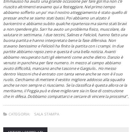
Emmausso ha avuto una grande occasione per fare gol ma non c’è
riuscito altrimenti eravamo qui a festeggiare. Nel primo tempo
abbiamo sofferto un po’ ma il nostro atteggiamento è stato quello di
pressar anche se siamo stati bassi. Poi abbiamo un alzato il
baricentro e abbiamo subito qualche ripartenza ma siamo stati bravi
a non rpendere glo. Sarr ha avuto un problema fisico, muscolare, da
valutare in settimana. I due terzini, Salines e Felicioli, hanno fatto una
buona partita e hanno interpretato bene la fase difensiva. Non
stavano benissimo e Felicioli ha finito la partita con i crampi. In due
partite abbiamo repso zero e questa è una bella notizia. Avanti
abbiamo recuperato tutti gli elementi come anche dietro. Danzio è
venuto in panchina per fare numero. In mezzo al campo abbiamo
avuto difficoltà, mancano anche tascone e Gargiulo.. Ho messo
dentro Vezzoni che è entrato con tanta verve anche se non è il suo
ruolo. Cerchiamo di mettere il vestito migliore addosso alla squadra
anche se non sempre ci riusciamo. Se la classifica è questa allora ce la
meritiamo, il Foggia può e deve migliorare sia in fase di costruzione
che in difesa. Dobbiamo compattarci e cercare di vincere la prossima”.
CATEGORIA:
SALA STAMPA