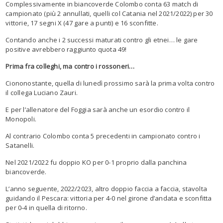
Complessivamente in biancoverde Colombo conta 63 match di
campionato (più 2 annullati
, quelli col Catania nel 2021/2022
) per 30
vittorie, 17 segni X (47 gare a punti) e 16 sconfitte.
Contando anche i 2 successi
maturati
contro gli
etnei
…
le gare
positive
avrebbero raggiunto quota 49!
Prima
fra colleghi
,
ma
contro i
rossoneri
…
Ciononostante, quella di lunedì prossimo sarà la prima volta contro
il collega Luciano Zauri.
E per l’allenatore del Foggia sarà anche un esordio contro il
Monopoli.
Al contrario Colombo conta 5 precedenti in campionato contro i
Satanelli
.
Nel 2021/2022 fu doppio KO per 0-1 proprio dalla panchina
biancoverde.
L’anno seguente, 2022/2023, altro doppio faccia a faccia, stavolta
guidando il Pescara: vittoria per 4-0 nel girone d’andata e sconfitta
per 0-4 in quella di ritorno.