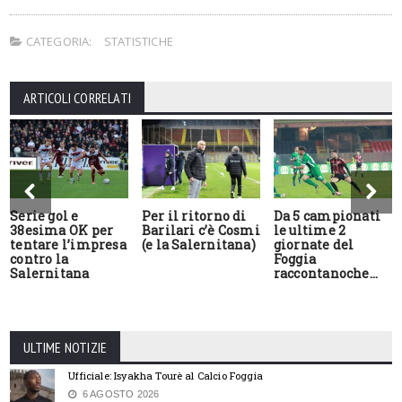
CATEGORIA:
STATISTICHE
ARTICOLI CORRELATI
Serie gol e
Per il ritorno di
Da 5 campionati
38esima OK per
Barilari c’è Cosmi
le ultime 2
tentare l’impresa
(e la Salernitana)
giornate del
contro la
Foggia
Salernitana
raccontanoche…
ULTIME NOTIZIE
Ufficiale: Isyakha Tourè al Calcio Foggia
6 AGOSTO 2026