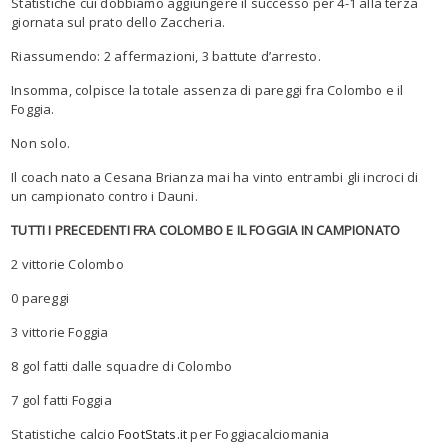
Statistiche cui dobbiamo aggiungere il successo per 4-1 alla terza
giornata sul prato dello Zaccheria.
Riassumendo: 2 affermazioni, 3 battute d’arresto.
Insomma, colpisce la totale assenza di pareggi fra Colombo e il
Foggia.
Non solo.
Il coach
nato a
Cesana Brianza
m
ai ha vinto entrambi gli incroci di
un campionato
contro i
Dauni
.
TUTTI I
PRECEDENTI FRA
COLOMBO
E IL FOGGIA
IN CAMPIONATO
2
vittori
e
Colombo
0
pareggi
3
vittori
e
Foggia
8
gol fatti
dall
e
squadr
e
di
Colombo
7
gol fatt
i
Foggia
S
tatistiche calcio
FootStats.it
per Foggiacalciomania