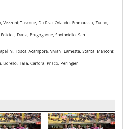
iano, Vezzoni; Tascone, Da Riva; Orlando, Emmausso, Zunno;
elicioli, Danzi, Brugognone, Santaniello, Sarr.
pellini, Tosca; Acampora, Viviani; Lamesta, Starita, Manconi;
 Borello, Talia, Carfora, Prisco, Perlingieri.