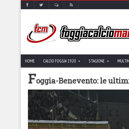
HOME
CALCIO FOGGIA 1920
STAGIONE
MULTI
F
oggia-Benevento: le ulti