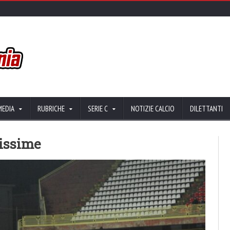
MEDIA
RUBRICHE
SERIE C
NOTIZIE CALCIO
DILETTANTI
missime