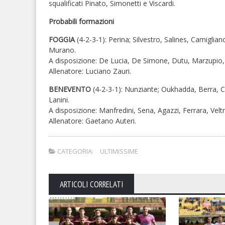
squalificati Pinato, Simonetti e Viscardi.
Probabili formazioni
FOGGIA
(4-2-3-1): Perina; Silvestro, Salines, Camigl
Murano.
A disposizione: De Lucia, De Simone, Dutu, Marzupio, F
Allenatore: Luciano Zauri.
BENEVENTO
(4-2-3-1): Nunziante; Oukhadda, Berra, Ca
Lanini.
A disposizione: Manfredini, Sena, Agazzi, Ferrara, Veltri,
Allenatore: Gaetano Auteri.
CATEGORIA:
ULTIMISSIME
ARTICOLI CORRELATI