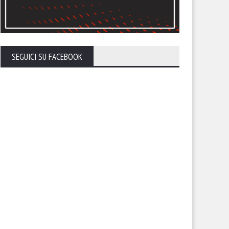
SEGUICI SU FACEBOOK
nevento-Foggia: le
Foggia-Potenza: le ultimissi
timissime