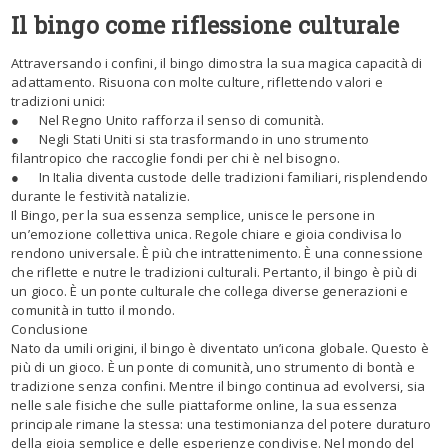
Il bingo come riflessione culturale
Attraversando i confini, il bingo dimostra la sua magica capacità di
adattamento. Risuona con molte culture, riflettendo valori e
tradizioni unici:
● Nel Regno Unito rafforza il senso di comunità.
● Negli Stati Uniti si sta trasformando in uno strumento
filantropico che raccoglie fondi per chi è nel bisogno.
● In Italia diventa custode delle tradizioni familiari, risplendendo
durante le festività natalizie.
Il Bingo, per la sua essenza semplice, unisce le persone in
un’emozione collettiva unica. Regole chiare e gioia condivisa lo
rendono universale. È più che intrattenimento. È una connessione
che riflette e nutre le tradizioni culturali. Pertanto, il bingo è più di
un gioco. È un ponte culturale che collega diverse generazioni e
comunità in tutto il mondo.
Conclusione
Nato da umili origini, il bingo è diventato un’icona globale. Questo è
più di un gioco. È un ponte di comunità, uno strumento di bontà e
tradizione senza confini. Mentre il bingo continua ad evolversi, sia
nelle sale fisiche che sulle piattaforme online, la sua essenza
principale rimane la stessa: una testimonianza del potere duraturo
della gioia semplice e delle esperienze condivise. Nel mondo del