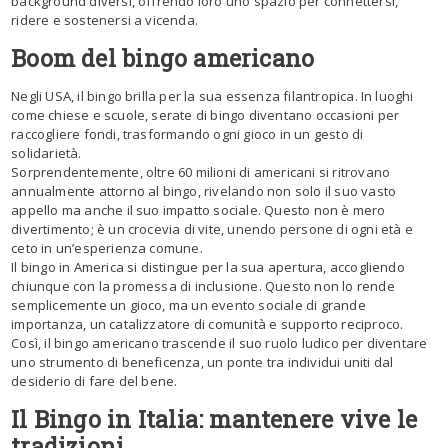
background diversi, offrendo loro uno spazio per connettersi,
ridere e sostenersi a vicenda.
Boom del bingo americano
Negli USA, il bingo brilla per la sua essenza filantropica. In luoghi
come chiese e scuole, serate di bingo diventano occasioni per
raccogliere fondi, trasformando ogni gioco in un gesto di
solidarietà.
Sorprendentemente, oltre 60 milioni di americani si ritrovano
annualmente attorno al bingo, rivelando non solo il suo vasto
appello ma anche il suo impatto sociale. Questo non è mero
divertimento; è un crocevia di vite, unendo persone di ogni età e
ceto in un’esperienza comune.
Il bingo in America si distingue per la sua apertura, accogliendo
chiunque con la promessa di inclusione. Questo non lo rende
semplicemente un gioco, ma un evento sociale di grande
importanza, un catalizzatore di comunità e supporto reciproco.
Così, il bingo americano trascende il suo ruolo ludico per diventare
uno strumento di beneficenza, un ponte tra individui uniti dal
desiderio di fare del bene.
Il Bingo in Italia: mantenere vive le
tradizioni