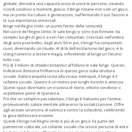
globale, dimostra una capacità unica di unire le persone, creando
ricordi condivisi e momenti gioiosi. Il Bingo rimane non solo un gioco,
ma un ponte tra culture e generazioni, riaffermando il suo fascino e
la sua importanza universali.
Bingo nel Regno Unito: un punto fermo della comunità
Nel cuore del Regno Unito, le sale bingo si sono trasformate: da
semplici luoghi di gioco a veri fari comunitari. Cresciuto nell’ombra
degli anni post-bellici, dagli anni ’60 in poi, il bingo ha conquistato
cuori, diventando un rituale. Al di là dell’eccitazione del gioco, è lo
slang numerico a tessere magia, infondendo al bingo un fascino
tutto suo.
Più di 3 milioni di cittadini britannici affollano le sale bingo. Questo
indicatore dimostra l’influenza di questo gioco sulla struttura
sociale. Dalla tranquilla costa alla vivace metropoli, il bingo è il
collante sociale. Questo è un motivo per lunghi incontri e amicizia.
Questi spazi diventano un crocevia di storie, vittorie condivise o
aspettative piene di speranza.
Più che un semplice passatempo, il bingo è balsamo per l’anima,
promuovendo salute mentale attraverso la socializzazione. Offre
agli anziani un’ancora di salvezza contro la solitudine, celebrando
la gioia dell’essere insieme.
Quindi il bingo nel Regno Unito è più di un gioco. Fa parte del
patrimonio culturale, un collante sociale che unisce persone di età e