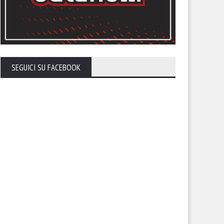
tonini: “Penalizzazione non
Trapani, evitata l’esclusione 
di che esistere. Nostra
campionato: -5 in classifica
vezza i punti che devono
tituirci”
SEGUICI SU FACEBOOK