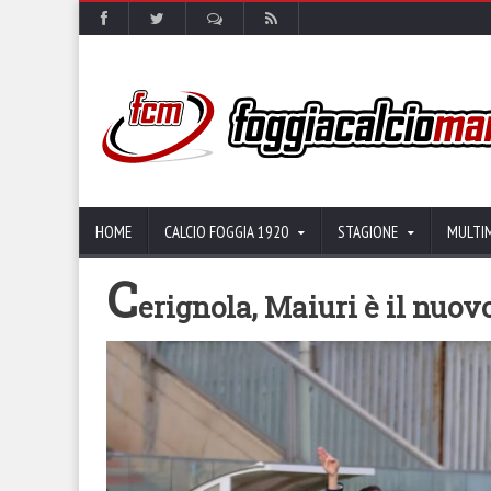
HOME
CALCIO FOGGIA 1920
STAGIONE
MULTI
C
erignola, Maiuri è il nuov