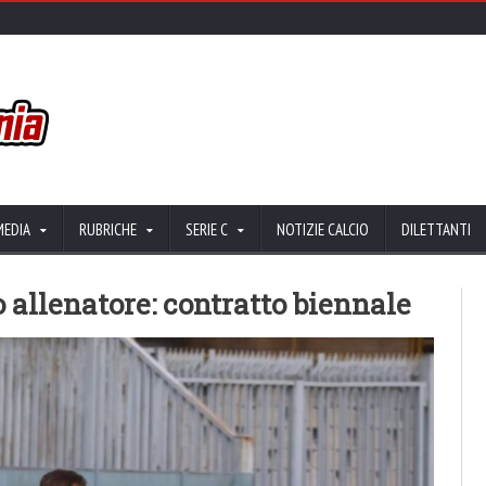
MEDIA
RUBRICHE
SERIE C
NOTIZIE CALCIO
DILETTANTI
o allenatore: contratto biennale