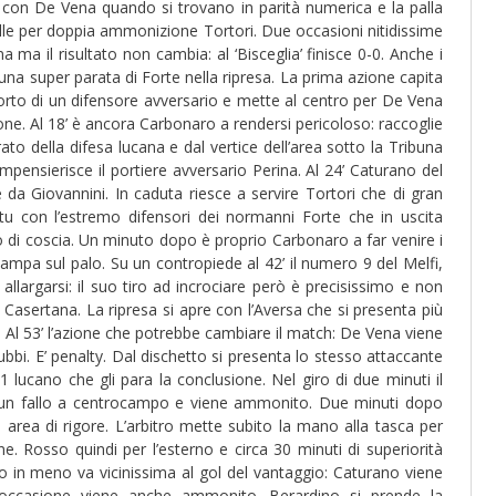
e con De Vena quando si trovano in parità numerica e la palla
le per doppia ammonizione Tortori. Due occasioni nitidissime
a ma il risultato non cambia: al ‘Bisceglia’ finisce 0-0. Anche i
na super parata di Forte nella ripresa. La prima azione capita
orto di un difensore avversario e mette al centro per De Vena
lone. Al 18’ è ancora Carbonaro a rendersi pericoloso: raccoglie
ato della difesa lucana e dal vertice dell’area sotto la Tribuna
pensierisce il portiere avversario Perina. Al 24’ Caturano del
e da Giovannini. In caduta riesce a servire Tortori che di gran
tu con l’estremo difensori dei normanni Forte che in uscita
to di coscia. Un minuto dopo è proprio Carbonaro a far venire i
stampa sul palo. Su un contropiede al 42’ il numero 9 del Melfi,
allargarsi: il suo tiro ad incrociare però è precisissimo e non
x Casertana. La ripresa si apre con l’Aversa che si presenta più
i. Al 53’ l’azione che potrebbe cambiare il match: De Vena viene
dubbi. E’ penalty. Dal dischetto si presenta lo stesso attaccante
lucano che gli para la conclusione. Nel giro di due minuti il
pie un fallo a centrocampo e viene ammonito. Due minuti dopo
in area di rigore. L’arbitro mette subito la mano alla tasca per
ne. Rosso quindi per l’esterno e circa 30 minuti di superiorità
 in meno va vicinissima al gol del vantaggio: Caturano viene
ll’occasione viene anche ammonito. Berardino si prende la