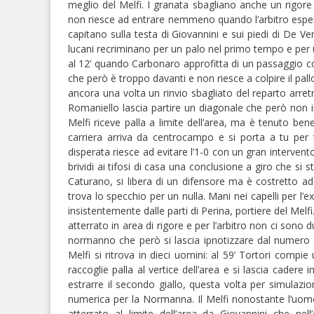
meglio del Melfi. I granata sbagliano anche un rigor
non riesce ad entrare nemmeno quando l’arbitro espel
capitano sulla testa di Giovannini e sui piedi di De Ven
lucani recriminano per un palo nel primo tempo e per u
al 12’ quando Carbonaro approfitta di un passaggio c
che però è troppo davanti e non riesce a colpire il pal
ancora una volta un rinvio sbagliato del reparto arretr
Romaniello lascia partire un diagonale che però non im
Melfi riceve palla a limite dell’area, ma è tenuto ben
carriera arriva da centrocampo e si porta a tu per 
disperata riesce ad evitare l’1-0 con un gran interven
brividi ai tifosi di casa una conclusione a giro che si 
Caturano, si libera di un difensore ma è costretto ad 
trova lo specchio per un nulla. Mani nei capelli per l’e
insistentemente dalle parti di Perina, portiere del Melf
atterrato in area di rigore e per l’arbitro non ci sono 
normanno che però si lascia ipnotizzare dal numero 1 
Melfi si ritrova in dieci uomini: al 59’ Tortori com
raccoglie palla al vertice dell’area e si lascia cadere 
estrarre il secondo giallo, questa volta per simulazio
numerica per la Normanna. Il Melfi nonostante l’uomo
atterrato al limite dell’area da Giovannini che ne