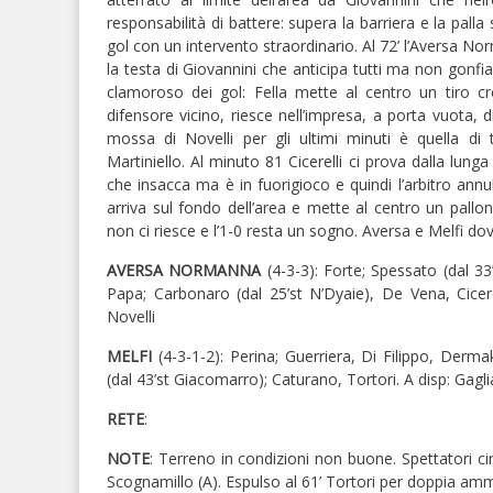
responsabilità di battere: supera la barriera e la pal
gol con un intervento straordinario. Al 72’ l’Aversa No
la testa di Giovannini che anticipa tutti ma non gonfia 
clamoroso dei gol: Fella mette al centro un tiro 
difensore vicino, riesce nell’impresa, a porta vuota,
mossa di Novelli per gli ultimi minuti è quella di 
Martiniello. Al minuto 81 Cicerelli ci prova dalla lun
che insacca ma è in fuorigioco e quindi l’arbitro annull
arriva sul fondo dell’area e mette al centro un pa
non ci riesce e l’1-0 resta un sogno. Aversa e Melfi d
AVERSA NORMANNA
(4-3-3): Forte; Spessato (dal 33
Papa; Carbonaro (dal 25’st N’Dyaie), De Vena, Cicerell
Novelli
MELFI
(4-3-1-2): Perina; Guerriera, Di Filippo, Derma
(dal 43’st Giacomarro); Caturano, Tortori. A disp: Gaglia
RETE
:
NOTE
: Terreno in condizioni non buone. Spettatori 
Scognamillo (A). Espulso al 61’ Tortori per doppia amm