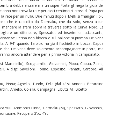
la sembra debba entrare ma un super Forte gli nega la gioia del
rmanna non trova la rete per dieci centimetri: cross di Papa per
la rete per un nulla. Due minuti dopo il Melfi si ‘mangia’ il più
cross che è raccolto da Dermaku, che da solo, senza alcun
 di mandare la sfera sopra la traversa sotto la Curva Nord. La
togliere un difensore, Spessato, ed inserire un attaccante,
ga distanza: Perina non blocca e sul pallone si piomba De Vena
a. Al 94’, quando l’arbitro ha già il fischietto in bocca, Capua
llone che De Vena deve solamente accompagnare in porta, ma
ovranno ancora attendere per la prima vittoria in campionato.
’st Martiniello), Scognamillo, Giovannini, Pippa; Capua, Zaine,
i. A disp: Savelloni, Forino, Esposito, Panatti, Cardore. All.
ku, Pinna; Agnello, Tundo, Fella (dal 43’st Annoni); Berardino
rdini, Amelio, Colella, Campagna, Libutti. All. Bitetto
circa 500. Ammoniti Pinna, Dermaku (M), Spessato, Giovannini,
onizione. Recupero 2’pt, 4’st