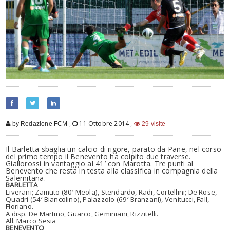
,
11 Ottobre 2014
,
by Redazione FCM
29 visite
Il Barletta sbaglia un calcio di rigore, parato da Pane, nel corso
del primo tempo il Benevento ha colpito due traverse.
Giallorossi in vantaggio al 41′ con Marotta. Tre punti al
Benevento che resta in testa alla classifica in compagnia della
Salernitana.
BARLETTA
Liverani; Zamuto (80′ Meola), Stendardo, Radi, Cortellini; De Rose,
Quadri (54′ Biancolino), Palazzolo (69′ Branzani), Venitucci, Fall,
Floriano.
A disp. De Martino, Guarco, Geminiani, Rizzitelli.
All. Marco Sesia
BENEVENTO