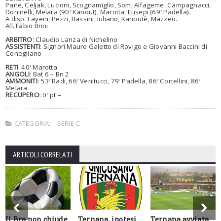
Pane, Celjak, Lucioni, Scognamiglio, Som; Alfageme, Campagnacci,
Doninelli, Melara (90′ Kanout), Marotta, Eusepi (69′ Padella).
A disp. Layeni, Pezzi, Bassini, Iuliano, Kanoutè, Mazzeo.
All. Fabio Brini
ARBITRO
:
Claudio Lanza di Nichelino
ASSISTENTI
: Signori Mauro Galetto di Rovigo e Giovanni Baccini di
Conegliano
RETI
: 40′ Marotta
ANGOLI
: Bat 6 – Bn 2
AMMONITI
: 53′ Radi, 66′ Venitucci, 79′ Padella, 86′ Cortellini, 86′
Melara
RECUPERO
: 0′ pt –
CATEGORIA:
SERIE C
ARTICOLI CORRELATI
Il Bra non chiude
Ternana, ipotesi
Ternana avviata