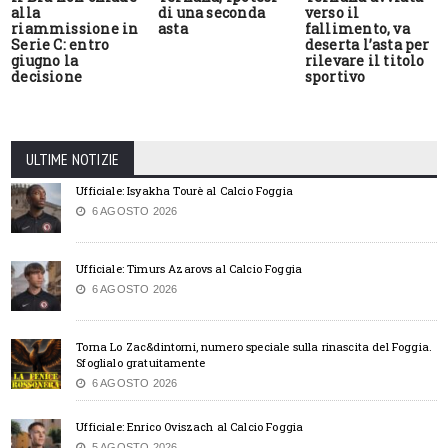
alla
di una seconda
verso il
riammissione in
asta
fallimento, va
Serie C: entro
deserta l’asta per
giugno la
rilevare il titolo
decisione
sportivo
ULTIME NOTIZIE
Ufficiale: Isyakha Tourè al Calcio Foggia
6 AGOSTO 2026
Ufficiale: Timurs Azarovs al Calcio Foggia
6 AGOSTO 2026
Torna Lo Zac&dintorni, numero speciale sulla rinascita del Foggia.
Sfoglialo gratuitamente
6 AGOSTO 2026
Ufficiale: Enrico Oviszach al Calcio Foggia
5 AGOSTO 2026