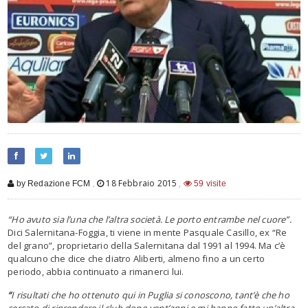
,
18 Febbraio 2015
,
by Redazione FCM
59 visite
“Ho avuto sia l’una che l’altra società. Le porto entrambe nel cuore”.
Dici Salernitana-Foggia, ti viene in mente Pasquale Casillo, ex “Re
del grano”, proprietario della Salernitana dal 1991 al 1994. Ma c’è
qualcuno che dice che diatro Aliberti, almeno fino a un certo
periodo, abbia continuato a rimanerci lui.
“
I risultati che ho ottenuto qui in Puglia si conoscono, tant’è che ho
cercato di riprendere il club dopo vent’anni e mi hanno fatto un’altra