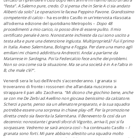
“festa”. A Salerno pure, credo. O si pensa che in Serie A ci sia andato
Aliberti da solo? Le operazioni le faceva Peppino Pavone. Grandissimo
competente di calcio
– ha esordito Casillo in un’intervista rilasciata
all’odierna edizione del quotidiano Metropolis –
Dopo 48
procedimenti a mio carico, io posso dire di essere pulito. Il mio
certificato penale è zero. Nonostante inchieste da cui sono uscito a
testa alta e pure una detenzione ingiusta. Multiproprietà? Fui il primo
in Italia. Avevo Salernitana, Bologna e Foggia. Per dare una mano agli
emiliani mi chiamò addirittura Andreotti. Andai a parlarne da
Matarrese in Sardegna. Poi la Federcalcio fece anche dei problemi.
Non so ora come sia la situazione. Ma se una società è in A e l’altra in
B, che male c’è?”.
Venerdì sera le luci dell’Arechi s’accenderanno. I granata si
troveranno di fronte i rossoneri che all’andata riuscirono a
strappare il pari allo Zaccheria.
“Mi dicono che giochino bene, anche
se con me De Zerbi ad Avellino non giocava benissimo da calciatore.
Scherzi a parte, penso sia un allenatore preparato, e la sua squadra
potrebbe essere una sorpresa in chiave play-off. Per la promozione
diretta credo sia favorita la Salernitana. Il Benevento fa così da un
decennio: nonostante i grandi sforzi di Vigorito, arriva lì, poi si fa
sorpassare. Vedremo se sarà ancora così
– ha continuato Casillo –
I
granata sono forti. Mi pare abbiano allestito una squadra molto