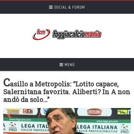
SOCIAL & FORUM
MENÙ
C
asillo a Metropolis: “Lotito capace,
Salernitana favorita. Aliberti? In A non
andò da solo…”