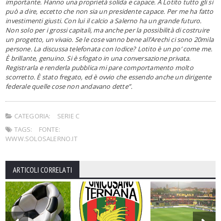
importante. Hanno una proprietà solida e capace. A Lotito tutto gli si
può a dire, eccetto che non sia un presidente capace. Per me ha fatto
investimenti giusti. Con lui il calcio a Salerno ha un grande futuro.
Non solo per i grossi capitali, ma anche per la possibilità di costruire
un progetto, un vivaio. Se le cose vanno bene all’Arechi ci sono 20mila
persone. La discussa telefonata con Iodice? Lotito è un po’ come me.
È brillante, genuino. Si è sfogato in una conversazione privata.
Registrarla e renderla pubblica mi pare comportamento molto
scorretto. È stato fregato, ed è ovvio che essendo anche un dirigente
federale quelle cose non andavano dette”.
CATEGORIA:
SERIE C
TAGS:
FONTE:
WWW.SOLOSALERNO.IT
ARTICOLI CORRELATI