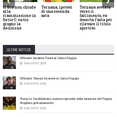
Il Bra non chiude
Ternana, ipotesi
Ternana avviata
alla
di una seconda
verso il
riammissione in
asta
fallimento, va
Serie C: entro
deserta l’asta per
giugno la
rilevare il titolo
decisione
sportivo
ULTIME NOTIZIE
Ufficiale: Isyakha Tourè al Calcio Foggia
6 AGOSTO 2026
Ufficiale: Timurs Azarovs al Calcio Foggia
6 AGOSTO 2026
Torna Lo Zac&dintorni, numero speciale sulla rinascita del Foggia.
Sfoglialo gratuitamente
6 AGOSTO 2026