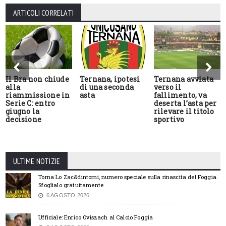
ARTICOLI CORRELATI
Il Bra non chiude
Ternana, ipotesi
Ternana avviata
alla
di una seconda
verso il
riammissione in
asta
fallimento, va
Serie C: entro
deserta l’asta per
giugno la
rilevare il titolo
decisione
sportivo
ULTIME NOTIZIE
Torna Lo Zac&dintorni, numero speciale sulla rinascita del Foggia.
Sfoglialo gratuitamente
6 AGOSTO 2026
Ufficiale: Enrico Oviszach al Calcio Foggia