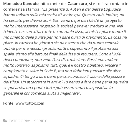
Mamadou Kanoute
, attaccante del
Catanzaro
, si è così raccontato in
conferenza stampa:
“La presenza di Auteri e del diesse Logiudice
hanno influito sulla mia scelta di venire qui. Questo club, inoltre, mi
ha cercato per diversi anni. Son venuto qui perché c’è un progetto
molto interessante, ringrazio la società per aver creduto in me. Nel
tridente nessun attaccante ha un ruolo fisso, al mister piace molto il
movimento delle punte per non dare punti di riferimento. La cosa mi
piace, in carriera ho giocato sia da esterno che da punta centrale
quindi per me nessun problema. Sto superando il problema alla
spalla, siamo alle battute finali della fase di recupero. Sono al 90%
della condizione, non vedo l’ora di cominciare. Possiamo andare
molto lontano, sappiamo tutti qual è il nostro obiettivo, vincere il
campionato e salire in Serie B, ma non dobbiam pensare alle altre
squadre. Ci tengo a fare bene perché conosco il valore della piazza e
dei tifosi. Un attaccante in arrivo? Io penso a fare bene per la squadra,
se poi arriva una punta forte può essere una cosa positiva. In
generale la concorrenza aiuta a migliorare”.
Fonte: www.tuttoc.com
CATEGORIA:
SERIE C