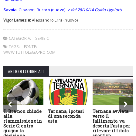
Savoia:
Giovanni Bucaro (nuovo)
-> dal 28/10/14 Guido Ugolotti
Vigor Lamezia:
Alessandro Erra (nuovo)
CATEGORIA:
SERIE C
TAGS:
FONTE:
WWW.TUTTOLEGAPRO.COM
ARTICOLI CORRELATI
Il Bra non chiude
Ternana, ipotesi
Ternana avviata
alla
di una seconda
verso il
riammissione in
asta
fallimento, va
Serie C: entro
deserta l’asta per
giugno la
rilevare il titolo
decisione
sportivo