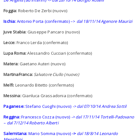
De Angelis (ad interim) -> dal 28/10/14 Giorgio Roselli
Foggia:
Roberto De Zerbi (nuovo)
Ischia:
Antonio Porta (confermato) –>
dal 18/11/14 Agenore Maurizi
Juve Stabia:
Giuseppe Pancaro (nuovo)
Lecce:
Franco Lerda (confermato)
Lupa Roma:
Alessandro Cucciari (confermato)
Matera:
Gaetano Auteri (nuovo)
MartinaFranca:
Salvatore Ciullo (nuovo)
Melfi:
Leonardo Bitetto (confermato)
Messina:
Gianluca Grassadonia (confermato)
Paganese:
Stefano Cuoghi (nuovo)
->
dal 07/10/14 Andrea Sottil
Reggina:
Francesco Cozza (nuovo)
-> dal 17/11/14 Tortelli-Padovano
– dal 7/12/14 Roberto Alberti
Salernitana:
Mario Somma (nuovo)
->
dal 18/8/14 Leonardo
Menichini