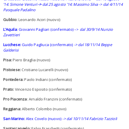
’14: Simone Venturi
->
dal 25 agosto ’14: Massimo Silva -> dal 4/11/14
Pasquale Padalino
Gubbio:
Leonardo Acori (nuovo)
L’Aquila
: Giovanni Pagliari (confermato) –>
dal 30/9/14 Nunzio
Zavettieri
Lucchese:
Guido Pagliuca (confermato)
-> dal 18/11/14 Beppe
Galderisi
Pisa:
Piero Braglia (nuovo)
Pistoiese:
Cristiano Lucarelli (nuovo)
Pontedera:
Paolo Indiani (confermato)
Prato:
Vincenzo Esposito (confermato)
Pro Piacenza
: Arnaldo Franzini (confermato)
Reggiana:
Alberto Colombo (nuovo)
San Marino:
Alex Covelo (nuovo)
-> dal 10/11/14 Fabrizio Tazzioli
Santarcangelo:
Fabio Fraschetti (confermato)