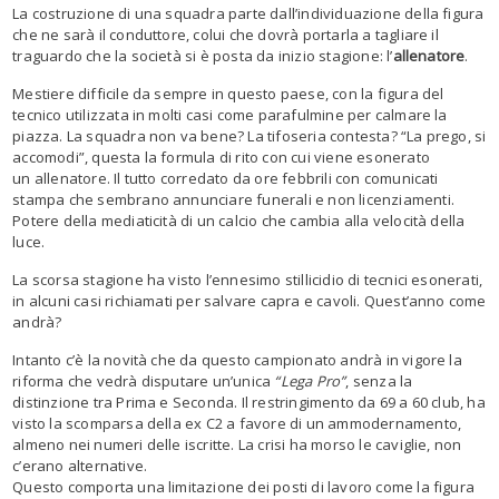
La costruzione di una squadra parte dall’individuazione della figura
che ne sarà il conduttore, colui che dovrà portarla a tagliare il
traguardo che la società si è posta da inizio stagione: l’
allenatore
.
Mestiere difficile da sempre in questo paese, con la figura del
tecnico utilizzata in molti casi come parafulmine per calmare la
piazza. La squadra non va bene? La tifoseria contesta? “La prego, si
accomodi”, questa la formula di rito con cui viene esonerato
un allenatore. Il tutto corredato da ore febbrili con comunicati
stampa che sembrano annunciare funerali e non licenziamenti.
Potere della mediaticità di un calcio che cambia alla velocità della
luce.
La scorsa stagione ha visto l’ennesimo stillicidio di tecnici esonerati,
in alcuni casi richiamati per salvare capra e cavoli. Quest’anno come
andrà?
Intanto c’è la novità che da questo campionato andrà in vigore la
riforma che vedrà disputare un’unica
“Lega Pro”
, senza la
distinzione tra Prima e Seconda. Il restringimento da 69 a 60 club, ha
visto la scomparsa della ex C2 a favore di un ammodernamento,
almeno nei numeri delle iscritte. La crisi ha morso le caviglie, non
c’erano alternative.
Questo comporta una limitazione dei posti di lavoro come la figura