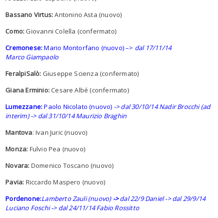
Bassano Virtus:
Antonino Asta (nuovo)
Como:
Giovanni Colella (confermato)
Cremonese:
Mario Montorfano (nuovo) –>
dal 17/11/14
Marco Giampaolo
FeralpiSalò:
Giuseppe Scienza (confermato)
Giana Erminio:
Cesare Albé (confermato)
Lumezzane:
Paolo Nicolato (nuovo)
-> dal 30/10/14 Nadir Brocchi (ad
interim) -> dal 31/10/14 Maurizio Braghin
Mantova
: Ivan Juric (nuovo)
Monza:
Fulvio Pea (nuovo)
Novara:
Domenico Toscano (nuovo)
Pavia:
Riccardo Maspero (nuovo)
Pordenone:
Lamberto Zauli (nuovo)
->
dal 22/9 Daniel -> dal 29/9/14
Luciano Foschi -> dal 24/11/14 Fabio Rossitto