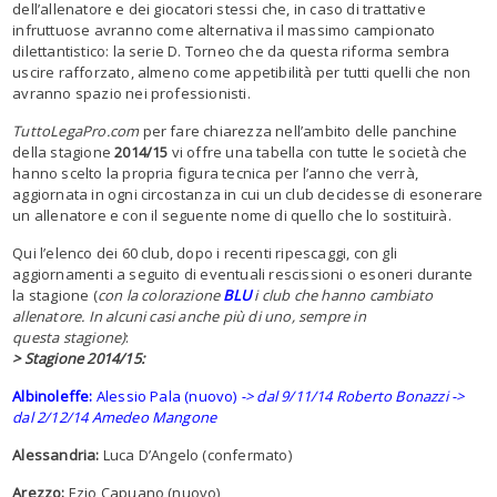
dell’allenatore e dei giocatori stessi che, in caso di trattative
infruttuose avranno come alternativa il massimo campionato
dilettantistico: la serie D. Torneo che da questa riforma sembra
uscire rafforzato, almeno come appetibilità per tutti quelli che non
avranno spazio nei professionisti.
TuttoLegaPro.com
per fare chiarezza nell’ambito delle panchine
della stagione
2014/15
vi offre una tabella con tutte le società che
hanno scelto la propria figura tecnica per l’anno che verrà,
aggiornata in ogni circostanza in cui un club decidesse di esonerare
un allenatore e con il seguente nome di quello che lo sostituirà.
Qui l’elenco dei 60 club, dopo i recenti ripescaggi, con gli
aggiornamenti a seguito di eventuali rescissioni o esoneri durante
la stagione (
con la colorazione
BLU
i club che hanno cambiato
allenatore. In alcuni casi anche più di uno, sempre in
questa stagione)
:
> Stagione 2014/15:
Albinoleffe:
Alessio Pala (nuovo)
-> dal 9/11/14 Roberto Bonazzi ->
dal 2/12/14 Amedeo Mangone
Alessandria:
Luca D’Angelo (confermato)
Arezzo:
Ezio Capuano (nuovo)