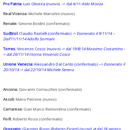
Pro Patria:
Luis Oliveira (nuovo) -> dal 4/11
Aldo Monza
Real Vicenza:
Michele Marcolini (nuovo)
Renate:
Simone Boldini (confermato)
Sudtirol:
Claudio Rastelli (confermato)
-> Esonerato il 9/11/14 –
Dall’11/11/14 Adolfo Sormani
Torres
:
Vincenzo Cosco (nuovo)
-> dal 19/8/14 Massimo Costantino -
> dal 26/11/14 ritorna Vincenzo Cosco
Unione Venezia:
Alessandro Dal Canto (confermato)
–> Esonerato il
20/10/14 -> dal 22/10/14 Michele Serena
Ancona:
Giovanni Cornacchini (confermato)
Ascoli:
Mario Petrone (nuovo)
Carrarese:
Gian Marco Remondina (confermato)
Forlì:
Roberto Rossi (confermato)
Grosseto:
Giacomo Russo-Roberto Picardi (nuovi)
->
dal 18 agosto